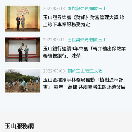
2022/03/18
喜悅與榮光
/
關於玉山
玉山證券榮獲《財訊》財富管理大獎 線
上線下專業服務受肯定
2022/03/11
喜悅與榮光
/
關於玉山
玉山銀行連續9年榮獲「轉介輸出保險業
務績優銀行」殊榮
2022/03/03
關於玉山
/
志工文教
玉山金控攜手林務局推動「植樹造林計
畫」 每年一萬棵 共創臺灣生態永續發展
玉山服務網