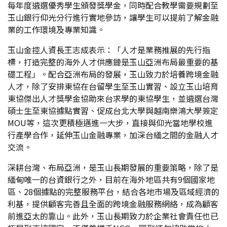
每年度遴選優秀學生頒發獎學金，同時配合教學需要規劃至
玉山銀行仰光分行進行實地參訪，讓學生可以提前了解金融
業的工作環境及專業知識。
玉山金控人資長王志成表示：「人才是業務推展的先行指
標，打造完整的海外人才供應鏈是玉山亞洲布局最重要的基
礎工程」。配合亞洲布局的發展，玉山致力於培養跨境金融
人才，除了安排東協在台留學生至玉山實習、設立玉山培育
東協傑出人才獎學金協助來台求學的東協學生，並遴選台灣
碩士生至東協據點實習、促成台北大學與越南樂鴻大學簽定
MOU等，這次更積極邁進一大步，直接與仰光當地學校進
行產學合作，延伸玉山金融專業，加深台緬之間的金融人才
交流。
深耕台灣、布局亞洲，是玉山長期發展的重要策略，除了是
緬甸唯一的台資銀行之外，目前在海外地區共有9個國家地
區、28個據點的完整服務平台，結合各地市場及區域經濟的
利基，提供顧客完善且全面的跨境金融服務網絡，成為顧客
前進亞太的靠山。此外，玉山長期致力於企業社會責任也已