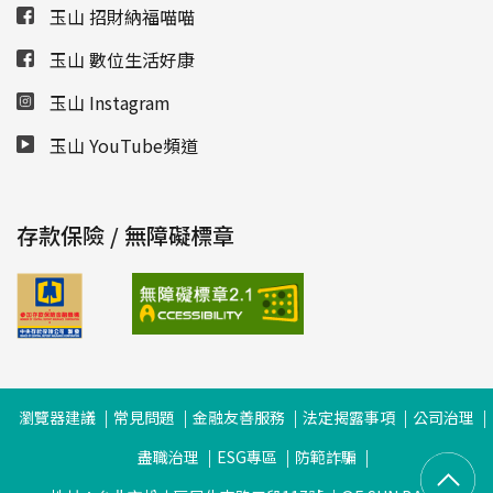
玉山 招財納福喵喵
玉山 數位生活好康
玉山 Instagram
玉山 YouTube頻道
存款保險 / 無障礙標章
瀏覽器建議
常見問題
金融友善服務
法定揭露事項
公司治理
盡職治理
ESG專區
防範詐騙