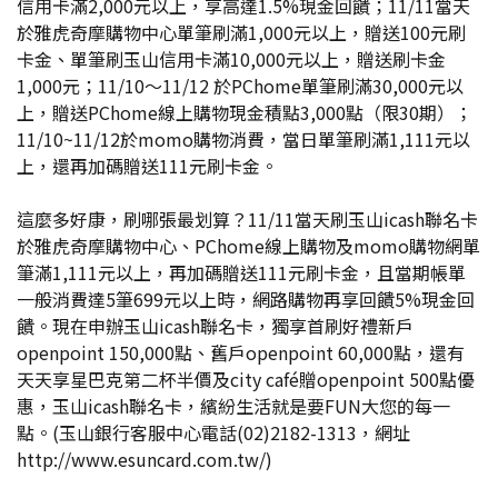
信用卡滿2,000元以上，享高達1.5%現金回饋；11/11當天
於雅虎奇摩購物中心單筆刷滿1,000元以上，贈送100元刷
卡金、單筆刷玉山信用卡滿10,000元以上，贈送刷卡金
1,000元；11/10～11/12 於PChome單筆刷滿30,000元以
上，贈送PChome線上購物現金積點3,000點（限30期）；
11/10~11/12於momo購物消費，當日單筆刷滿1,111元以
上，還再加碼贈送111元刷卡金。
這麼多好康，刷哪張最划算？11/11當天刷玉山icash聯名卡
於雅虎奇摩購物中心、PChome線上購物及momo購物網單
筆滿1,111元以上，再加碼贈送111元刷卡金，且當期帳單
一般消費達5筆699元以上時，網路購物再享回饋5%現金回
饋。現在申辦玉山icash聯名卡，獨享首刷好禮新戶
openpoint 150,000點、舊戶openpoint 60,000點，還有
天天享星巴克第二杯半價及city café贈openpoint 500點優
惠，玉山icash聯名卡，繽紛生活就是要FUN大您的每一
點。(玉山銀行客服中心電話(02)2182-1313，網址
http://www.esuncard.com.tw/
)