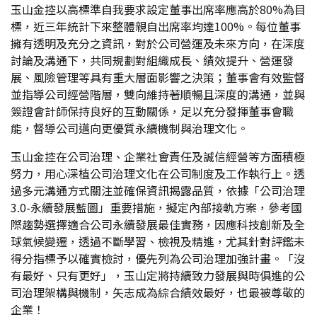
玉山金控以高標準自我要求設定董事出席率應高於80%為目
標，近三年統計下來整體親自出席率均達100%。每位董事
擁有透明及充分之資訊，對於公司營運及未來方向，在深度
討論及溝通下，共同規劃對組織成長、績效提升、營運發
展、風險管理等具有重大層面影響之決策；董事會有效監督
並指導公司經營階層，雙向維持著順暢且深度的溝通，並與
簽證會計師保持良好的互動關係，足以充分發揮董事會職
能，督導公司邁向更優質永續機制與治理文化。
玉山金控在公司治理、企業社會責任及誠信經營等方面積極
努力，用心深植公司治理文化在公司制度及工作執行上。透
過多元溝通方式關注並確保資訊揭露品質，依據「公司治理
3.0-永續發展藍圖」重要措施，擬定內部接軌方案，參考國
際趨勢選擇適合公司永續發展最佳實務，因應科技創新及全
球氣候變遷，透過不斷學習、檢視及精進，尤其針對評鑑未
得分指標予以確實檢討，優先列為公司治理加強計畫。「沒
有最好、只有更好」，玉山定將持續致力發展與時俱進的公
司治理架構與機制，矢志成為綜合績效最好，也最被尊敬的
企業！