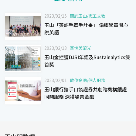
2023/02/15
關於玉山
/
志工文教
玉山「英語手牽手計畫」 偏鄉學童開心
說英語
2023/02/13
喜悅與榮光
玉山金控獲DJSI年鑑及Sustainalytics雙
首獎
2023/02/01
數位金融
/
個人服務
玉山銀行攜手口袋證券共創跨機構銀證
同開服務 深耕場景金融