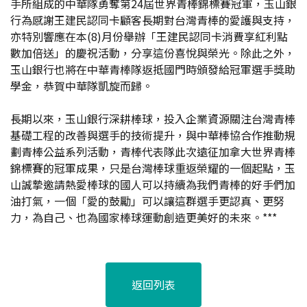
手所組成的中華隊勇奪第24屆世界青棒錦標賽冠軍，玉山銀
行為感謝王建民認同卡顧客長期對台灣青棒的愛護與支持，
亦特別響應在本(8)月份舉辦「王建民認同卡消費享紅利點
數加倍送」的慶祝活動，分享這份喜悅與榮光。除此之外，
玉山銀行也將在中華青棒隊返抵國門時頒發給冠軍選手獎助
學金，恭賀中華隊凱旋而歸。
長期以來，玉山銀行深耕棒球，投入企業資源關注台灣青棒
基礎工程的改善與選手的技術提升，與中華棒協合作推動規
劃青棒公益系列活動，青棒代表隊此次遠征加拿大世界青棒
錦標賽的冠軍成果，只是台灣棒球重返榮耀的一個起點，玉
山誠摯邀請熱愛棒球的國人可以持續為我們青棒的好手們加
油打氣，一個「愛的鼓勵」可以讓這群選手更認真、更努
力，為自己、也為國家棒球運動創造更美好的未來。***
返回列表