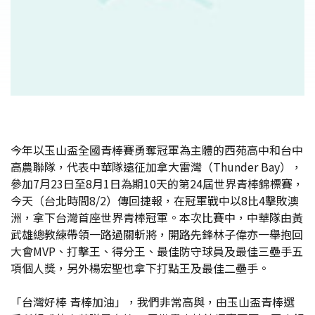
今年以玉山盃全國青棒賽勇奪冠軍為主體的西苑高中和台中
高農聯隊，代表中華隊遠征加拿大雷灣（Thunder Bay），
參加7月23日至8月1日為期10天的第24屆世界青棒錦標賽，
今天（台北時間8/2）傳回捷報，在冠軍戰中以8比4擊敗澳
洲，拿下台灣首座世界青棒冠軍。本次比賽中，中華隊由黃
武雄總教練帶領一路過關斬將，開路先鋒林子偉亦一舉抱回
大會MVP、打擊王、得分王、最佳防守球員及最佳三壘手五
項個人獎，另外楊宏聖也拿下打點王及最佳二壘手。
「台灣好棒 青棒加油」，我們非常高與，由玉山盃青棒選