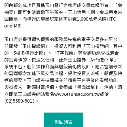
間內報名成功且買進玉山發行之權證成交量達級距者，「免
抽獎」即可兌贈麗緻下午茶券、玉山信用卡刷卡金或東京來
回機票，而權證的專業玩家則可挑戰1,000萬元兌贈HTC
one(M8)！
玉山證券提供顧客優質的服務與先進的電子交易多元平台，
並開發「玉山權證網」，投資人可利用「玉山權證網」其中
的「5檔多權證比較」、「T字報價」等查詢功能查找適合
的投資標的，快速又便利。此外玉山證券「A+行動下單」
系統平台，創新操作介面與層級簡化的設計，結合當前最新
的雲端概念加速下單交易流程，提供投資人流暢、簡便及快
速的服務。玉山證券持續擴充並精進平台專業的看盤功能，
與投資人一起讓財富增值。要參加「權面出擊Ⅱ」活動，請
立即至玉山證券網站報名www.esunsec.com.tw或洽
(02)5580-5013。
返回列表