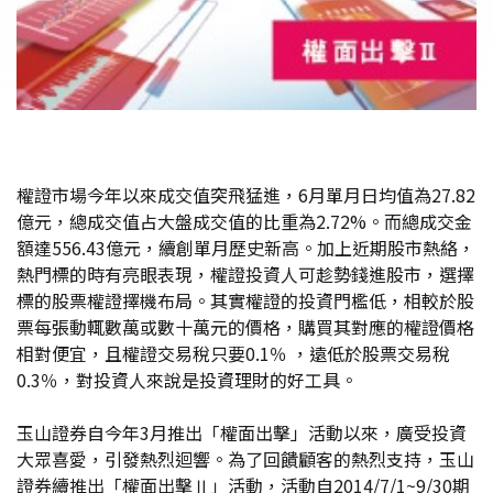
權證市場今年以來成交值突飛猛進，6月單月日均值為27.82
億元，總成交值占大盤成交值的比重為2.72%。而總成交金
額達556.43億元，續創單月歷史新高。加上近期股市熱絡，
熱門標的時有亮眼表現，權證投資人可趁勢錢進股市，選擇
標的股票權證擇機布局。其實權證的投資門檻低，相較於股
票每張動輒數萬或數十萬元的價格，購買其對應的權證價格
相對便宜，且權證交易稅只要0.1％ ，遠低於股票交易稅
0.3％，對投資人來說是投資理財的好工具。
玉山證券自今年3月推出「權面出擊」活動以來，廣受投資
大眾喜愛，引發熱烈迴響。為了回饋顧客的熱烈支持，玉山
證券續推出「權面出擊Ⅱ」活動，活動自2014/7/1~9/30期