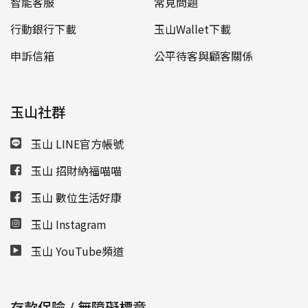
智能客服
常見問題
行動銀行下載
玉山Wallet下載
申訴信箱
公平待客與顧客關係
玉山社群
玉山 LINE官方帳號
玉山 招財納福喵喵
玉山 數位生活好康
玉山 Instagram
玉山 YouTube頻道
存款保險 / 無障礙標章