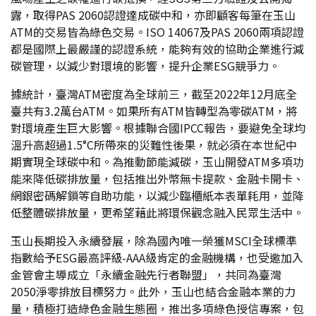
露，取得PAS 2060認證達成碳中和，亦即顧客每筆在玉山
ATM的交易皆為綠色交易。ISO 14067及PAS 2060兩項認證
都是國際上最嚴謹的認證系統，能夠有效的協助企業進行減
碳管理，以減少對環境的影響，提升企業ESG競爭力。
據統計，臺灣ATM密度為全球前三，截至2022年12月底全
臺共有3.2萬台ATM。如果所有ATM皆轉型為零碳ATM，將
對環境產生巨大影響。根據聯合國IPCC報告，要避免全球均
溫升高超過1.5°C所帶來的災難性後果，就必須在本世紀中
期實現全球碳中和。為推動節能減碳，玉山開發ATM多項功
能來降低碳排放量，包括推出外幣無卡提款、金融卡開卡、
網銀密碼解鎖等自助功能，以減少臨櫃紙本表單耗用，並降
低整體碳排放量，更希望藉此將環保觀念融入民眾生活中。
玉山長期投入永續發展，除為國內唯一榮獲MSCI全球標準
指數給予ESG最高評級-AAA級肯定的金融機構，也受邀加入
金管會主導成立「永續金融先行者聯盟」，共同為臺灣
2050淨零排放目標努力。此外，玉山也結合金融本業的力
量，積極打造綠色金融生態圈，推出多項綠色授信專案，包