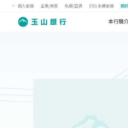
:::
個人金融
企業/商家
私銀/亞資
ESG 永續金融
關
本行簡