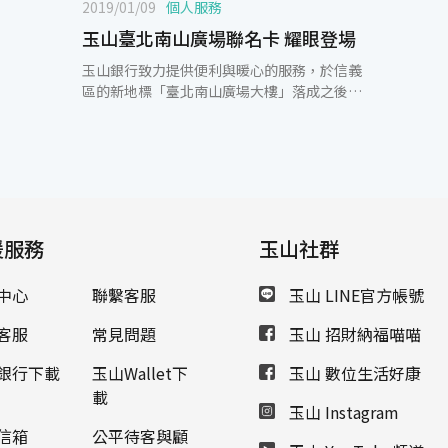
2019/01/09
個人服務
玉山臺北南山廣場聯名卡 耀眼登場
玉山銀行致力提供便利與暖心的服務，於信義
區的新地標「臺北南山廣場大樓」落成之後，
與南山人壽深入合作，玉山銀行不僅於該大樓
設立台北南山廣場分行，並共同攜手發行「玉
山臺北南山廣場聯名卡」。為慶祝微風南山於
1月10日正式開幕，聯名卡除提供南山人壽保
費扣繳可享現金回饋1%或12期分期零利率，
同步提供微風南山館內消費9折起、會員點數
加倍送、館內分期零利率等專屬禮遇，希望提
援服務
玉山社群
供玉山卡友精緻豐富的刷卡禮遇，創造美好的
購物體驗。 玉山銀行總經理黃男州表示，玉山
中心
聯繫客服
玉山 LINE官方帳號
信用卡持續經營優質客群、提升數位服務，並
攜手許多優質合作夥伴共同發行聯名卡，滿足
客服
常見問題
玉山 招財納福喵喵
不同顧客需求。此次與南山人壽合作，希望攜
手合作夥伴在各自領域的專業，提供消費者差
銀行下載
玉山Wallet下
玉山 數位生活好康
異化、尊榮的用卡體驗，創造顧客更大的價
載
值。 「玉山臺北南山廣場聯名卡」發行
玉山 Instagram
Mastercard世界卡與鈦金卡兩種等級，結合
信箱
公平待客與顧