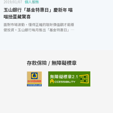
2019/01/07
個人服務
玉山銀行「基金特惠日」慶新年 喵
喵扭蛋藏驚喜
面對市場波動，懂得正確的理財價值觀才能穩
健投資。玉山銀行每月推出「基金特惠日」線
上活動，本(1)月活動自1月7日起，限時3天，
前200位回答理財問題並登錄活動者，就有機
會獲得最大獎當月數位通路新申購基金手續費
優惠3折，把握快閃優惠機會不錯過！ 玉山銀
行表示，「基金特惠日」結合趣味可愛的線上
喵喵扭蛋機推廣理財教育，前幾次推出反應熱
存款保險 / 無障礙標章
烈，3天便創下超過千次的互動紀錄。顧客在
「基金特惠日」活動期間，藉由互動問答瞭解
理財知識，有3次線上扭蛋的體驗機會，每顆
扭蛋均藏有不同驚喜，參與者有機會獲得當月
數位通路新申購基金手續費3折、3.5折、4折
優惠，登錄問卷且符合資格的顧客就可以在指
定期間適用該優惠。 隨著投資管道日趨多元與
便利，近兩年來玉山銀行使用線上基金交易的
人數已經增加超逾60%，從客群年齡分析，線