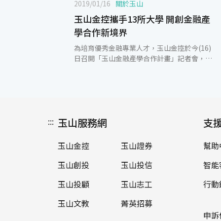
2019/01/16
關於玉山
玉山金控攜手13所大學 開創金融產
學合作新境界
為培育優秀金融專業人才，玉山金控於今(16)
日召開「玉山金融產學合作計畫」記者會，正
式宣布與北商大、北科大、東吳、輔大、淡
江、銘傳、實踐、東海、中科大、雲科大、虎
科大、嘉義、高科大國內13所大學商管財經系
所合作，聚焦財富管理人才培育，開創國內金
融產學合作新境界。 玉山金控總經理黃男州表
:::
玉山服務網
示，人才是企業及國家競爭力的先行指標與關
支
鍵指標，為協助學生探索金融職涯，將學校理
論知識與金融實務結合，玉山近年積極投入產
玉山金控
玉山證券
幫助
學合作，此次希望擴大金融產學合作的規模，
以「週間實習」為主軸，搭配「金融講座」及
玉山創投
玉山投信
智能
「體驗營」提供學生一系列培育活動，讓學生
有系統地學習金融實務，提升學用合一的能
玉山投顧
玉山志工
行動
力。玉山財富管理長期秉持「心清如玉、義重
玉山文教
菁英招募
如山」的核心價值，深入了解顧客的理財需
求，提供即時且暖心的服務，搭配完整的人才
申訴