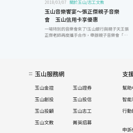
2018/03/07
關於玉山
/
志工文教
玉山音樂饗宴～張正傑親子音樂
會 玉山信用卡享優惠
一場特別的音樂會來了!玉山銀行與親子天王張
正傑老師再度攜手合作，舉辦親子音樂會「天
籟人聲」，將於3月10日在臺中國家歌劇院大
劇院、5月5日在台北國家音樂廳演出，憑玉山
世界卡購票享8折優惠、玉山信用卡享9折優
惠。 親子音樂會向來是張正傑老師最受歡迎的
節目之一，本次推出的全新創意主題「天籟人
:::
玉山服務網
聲」，完成了一個不可能的任務，邀請到歌仔
支
戲國寶廖瓊枝、京劇大師美猴王朱陸豪及台灣
第一女高音林惠珍3位大師與張正傑老師共同
玉山金控
玉山證券
幫助
演出，集合台灣最美好的聲音在音樂會中呈現
給大家！張正傑老師認為自己也為人父母，這
玉山創投
玉山投信
智能
次音樂會就是要將上一個世代的好聲音介紹給
下一代。京劇的經典霸王別姬、歌仔戲傳奇王
玉山投顧
玉山志工
行動
寶釧、義大利歌劇蝴蝶夫人在一場親子音樂會
玉山文教
菁英招募
同時能欣賞得到，期望能讓所有觀眾都有個難
忘的音樂饗宴。 玉山銀行善盡企業社會責任，
申訴