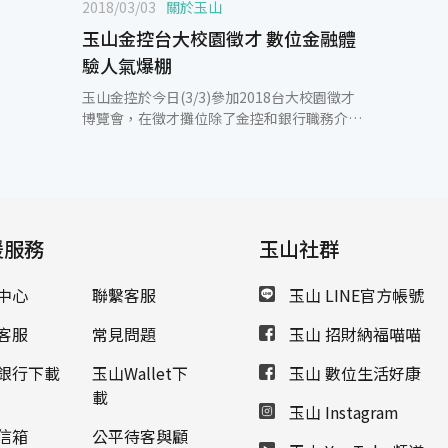
2018/03/03
關於玉山
玉山金控台大校園徵才 數位金融體
驗人氣爆棚
玉山金控於今日(3/3)參加2018台大校園徵才
博覽會，在徵才攤位除了金控和銀行職務介紹
及學長姐諮詢區，本次增設數位金融體驗專
區，展示玉山最新科技應用及數位服務，吸引
眾多學生詢問及體驗。玉山金控人資長王志成
親臨現場與學生們互動，更有近30位優秀的
MA及TMA學長姐與學生們分享在金融業的工
援服務
作學習與職涯發展。 玉山金控人資長王志成表
玉山社群
示，人才是玉山最重要的資產，2018玉山將廣
納財金商管、數位金融、資訊科技、大數據分
中心
聯繫客服
玉山 LINE官方帳號
析、風險管理、洗錢防制等人才共計500位。
其中包含以培育全方位金融專業與科技創新管
客服
常見問題
玉山 招財納福喵喵
理人才為目標的MA(儲備幹部)及TMA(科技儲
備幹部)共40位。因應玉山布局亞洲的快速發
銀行下載
玉山Wallet下
玉山 數位生活好康
展，並響應政府新南向政策，特別歡迎來自各
載
玉山 Instagram
國家地區、不同文化背景、有志於往金融業發
展之僑外生加入玉山，和我們一同經營亞洲跨
信箱
公平待客與顧