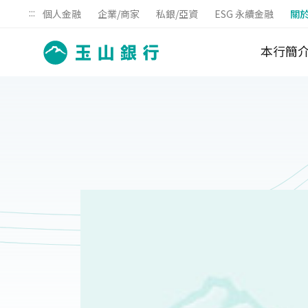
:::
個人金融
企業/商家
私銀/亞資
ESG 永續金融
關
本行簡