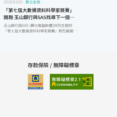
2018/03/01
數位金融
「第七屆大數據資料科學家競賽」
開跑 玉山銀行與SAS找尋下一個
「資料科學家」明日之星
玉山銀行與SAS (賽仕電腦軟體)共同主辦的
「第七屆大數據資料科學家競賽」熱烈展開，
自即日起至3月20日截止報名收件，為因應愈
來愈多的參賽隊伍，今年更將總獎金提高至60
萬元，歡迎大專院校三年級以上學生及碩士生
組隊報名參賽，親身體驗大數據分析的魅力！
本次競賽以「跨界整合X未來模型」為主題，
希望學生體驗當前MarTech領域最重要的標籤
存款保險 / 無障礙標章
化技術，結合線上與線下資料進行顧客行為預
測。而在競賽上首度分為「模型挑戰組」與
「商業洞察組」，邀請對模型與演算法分析充
滿創意想法，以及有商業敏感度、充滿熱忱的
學生來挑戰，達到結合理論與實務的學習效
果，各組將取前5名進行頒獎！此外參賽同學
不僅可免費修習SAS最新進階分析課程，更可
與玉山銀行及SAS實務專案資料分析師面對面
交流，提升就業競爭力。表現優秀的隊伍還可