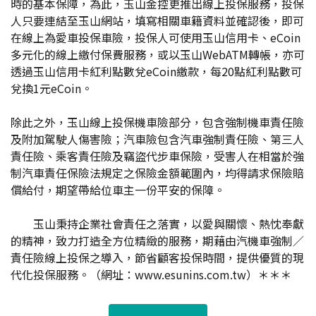
時的基本保障，為此，玉山金控更推出線上投保服務，投保
人只要連結至玉山網站，填寫相關車籍資料並確認後，即可
在線上為愛車投保車險，投保人可使用玉山信用卡、eCoin
多元化的線上繳付保費服務，或以玉山WebATM轉帳，亦可
透過玉山信用卡紅利點數兌eCoin繳款，每20點紅利點數可
兌換1元eCoin。
除此之外，玉山線上投保機車險部分，包含強制機車責任險
及附加駕駛人傷害險；汽車險包含汽車強制責任險、第三人
責任險、乘客責任險及竊盜代步車保險，受害人在相當於強
制汽車責任保險法規定之保險金額範圍內，均得請求保險賠
償給付，期望帶給位車主一份平安的保障。
玉山秉持企業社會責任之落實，以愛與關懷、熱忱奉獻
的精神，致力打造全方位精緻的服務，期藉由汽機車強制／
責任險線上投保之導入，節省顧客投保時間，提供優質的現
代化投保服務。（網址：www.esunins.com.tw）＊＊＊