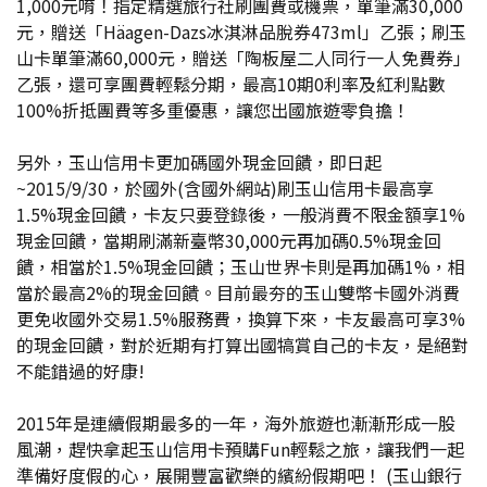
1,000元唷！指定精選旅行社刷團費或機票，單筆滿30,000
元，贈送「Häagen-Dazs冰淇淋品脫券473ml」乙張；刷玉
山卡單筆滿60,000元，贈送「陶板屋二人同行一人免費券」
乙張，還可享團費輕鬆分期，最高10期0利率及紅利點數
100%折抵團費等多重優惠，讓您出國旅遊零負擔！
另外，玉山信用卡更加碼國外現金回饋，即日起
~2015/9/30，於國外(含國外網站)刷玉山信用卡最高享
1.5%現金回饋，卡友只要登錄後，一般消費不限金額享1%
現金回饋，當期刷滿新臺幣30,000元再加碼0.5%現金回
饋，相當於1.5%現金回饋；玉山世界卡則是再加碼1%，相
當於最高2%的現金回饋。目前最夯的玉山雙幣卡國外消費
更免收國外交易1.5%服務費，換算下來，卡友最高可享3%
的現金回饋，對於近期有打算出國犒賞自己的卡友，是絕對
不能錯過的好康!
2015年是連續假期最多的一年，海外旅遊也漸漸形成一股
風潮，趕快拿起玉山信用卡預購Fun輕鬆之旅，讓我們一起
準備好度假的心，展開豐富歡樂的繽紛假期吧！ (玉山銀行