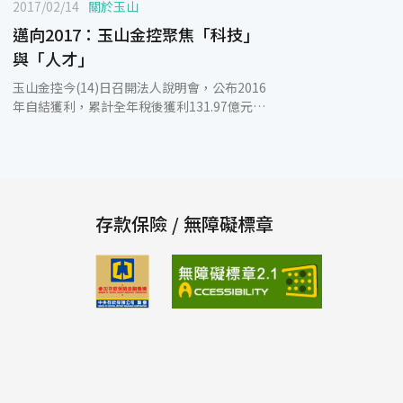
2017/02/14
關於玉山
邁向2017：玉山金控聚焦「科技」
與「人才」
玉山金控今(14)日召開法人說明會，公布2016
年自結獲利，累計全年稅後獲利131.97億元，
再創歷年新高，每股稅後盈餘(EPS) 1.51元、
股東權益報酬率(ROE) 10.41%及資產報酬率
(ROA) 0.71%。玉山金控重視長期的價值，持
續聚焦「科技」與「人才」，深耕永續發展的
基礎，在會中同時宣布成立「Innovation
Lab」及啟動「2017人才招募計畫」，將廣納
存款保險 / 無障礙標章
資訊科技、數理統計、風險管理、洗錢防制、
財金商管等人才共計500位，其中包含MA(儲
備幹部)及TMA(科技儲備幹部) 30位。另外，
為了台灣希望的未來，鼓勵玉山人培育優秀的
下一代，領先同業成立「玉山寶貝成長基
金」，每胎新生兒補助10萬元。 玉山金控暨
玉山銀行總經理黃男州表示，感謝顧客的支持
和玉山人的努力，玉山榮獲三大國際財金雜誌
的一致肯定，頒發「2016台灣最佳銀行獎」，