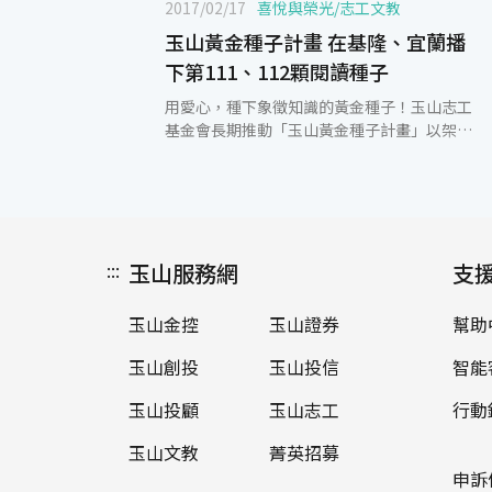
2017/02/17
喜悅與榮光
/
志工文教
玉山黃金種子計畫 在基隆、宜蘭播
下第111、112顆閱讀種子
用愛心，種下象徵知識的黃金種子！玉山志工
基金會長期推動「玉山黃金種子計畫」以架起
M型社會的兩端，希望透過提供偏鄉學童更好
的閱讀環境，讓他們快樂的學習、愉快的成
長。本次選在中正國小(基隆市第5所)及頭城國
小(宜蘭縣第7所)，設立全國第111及112所玉
山圖書館。 玉山志工在遴選捐建圖書館與校方
:::
玉山服務網
訪談時，發現基隆市中正國小的教學團隊高度
支
參與學校非常具有特色的閱讀推廣活動，如科
學主題書展、種子說書人以及將閱讀與桌遊結
玉山金控
玉山證券
幫助
合的桌遊享樂卡…等，都看到閱讀推廣的具體
成果。中正國小林校長則表示，期待在玉山圖
玉山創投
玉山投信
智能
書館永續、在地深耕的發展理念下，讓中正的
子弟徜徉於溫馨舒適的閱讀環境中，未來也將
玉山投顧
玉山志工
行動
以民俗、品德、海洋、科學、融合等5大元素
玉山文教
菁英招募
作為開啟孩子智慧的鑰匙。 宜蘭縣頭城國小黃
校長說，教育是希望的工程，更是一種行為持
申訴