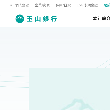
:::
個人金融
企業/商家
私銀/亞資
ESG 永續金融
關
本行簡