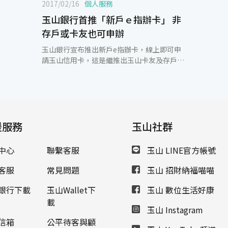
2017/02/16
個人服務
玉山銀行首推「新戶ｅ指辦卡」 非
存戶或卡友也可申辦
玉山銀行宣布推出新戶e指辦卡，線上即可申
請玉山信用卡，這是繼推出玉山卡友及存戶e
指辦卡後，再度領先市場推出「新戶e指辦
卡」服務。 即日起，非玉山銀行存戶或卡友可
透過自然人憑證認證輕鬆完成線上申辦。新戶
只要持「自然人憑證」，透過玉山銀行的官方
網站，經過身分認證、填寫及上傳資料等簡單
援服務
三步驟，辦卡e指就可完成。若已是玉山銀行
玉山社群
存戶或卡友，輸入顧客基本資料及手機簡訊密
碼完成身分認證後，填寫完整資料送出，即完
中心
聯繫客服
玉山 LINE官方帳號
成申辦作業，相較以往需列印申請書簽名及郵
寄資料更為方便。 玉山銀行致力推行節能減
客服
常見問題
玉山 招財納福喵喵
碳、環境保護與環境教育，持續推出打造公
益、環保的信用卡服務，線上辦卡不僅節省顧
銀行下載
玉山Wallet下
玉山 數位生活好康
客書寫申請資料的時間、免去郵寄資料的路
載
玉山 Instagram
程，還可減少紙張的用量，與顧客共同打造減
碳、健康、樂活的生活環境，共創更美好的未
信箱
公平待客與顧