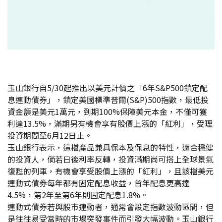
玉山銀行自5/30起推出以美元計價之「6年S&P500鎖定配
息連動債券」，鎖定美國標準普爾(S&P)500指數，最低投
資金額是美元1萬元，到期100%保障美元本金，不僅可獲
利達13.5%，滿期另有機會享有股價上漲的「紅利」，受理
投資期間至6月12日止。
玉山銀行表示，這檔產品兼具保本及保息的特性，適合穩健
的投資人，倘若日後利率反轉，投資滿期尚可搭上全球景氣
復甦的列車，有機會享受股價上漲的「紅利」，且該檔美元
連動式債券每年都有固定配息收益，首年配息更高達
4.5%，第2年至第6年則固定配息1.8%。
連動式債券若與股市連動者，通常會設定指數波動區間，但
是往往易受當時的市場突發事件而引發大幅波動。玉山銀行