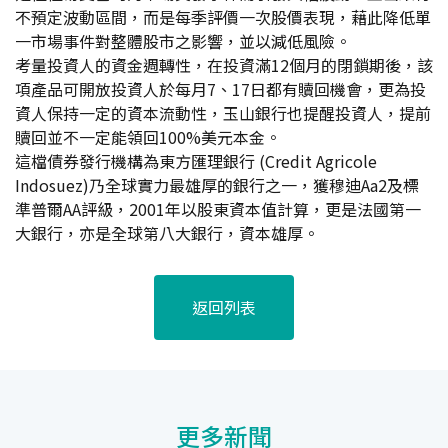
不預定波動區間，而是每季評價一次股價表現，藉此降低單
一市場事件對整體股市之影響，並以減低風險。
考量投資人的資金週轉性，在投資滿12個月的閉鎖期後，該
項產品可開放投資人於每月7、17日都有贖回機會，更為投
資人保持一定的資本流動性，玉山銀行也提醒投資人，提前
贖回並不一定能領回100%美元本金。
這檔債券發行機構為東方匯理銀行 (Credit Agricole
Indosuez)乃全球實力最雄厚的銀行之一，獲穆迪Aa2及標
準普爾AA評級，2001年以股東資本值計算，更是法國第一
大銀行，亦是全球第八大銀行，資本雄厚。
返回列表
更多新聞