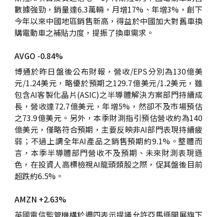
數據強勁，銷量達6.3萬輛，月增17%、年增3%，創下
今年以來中國地區銷售新高，得益於中國加大對舊車換
購電動車之補貼力度，提振了換車需求。
AVGO -0.84%
博通於昨日盤後公布財報，營收/EPS分別為130億美
元/1.24美元，略優於預期之129.7億美元/1.2美元，雖
包含AI客製化晶片(ASIC)之半導體解決方案部門持續成
長，營收達72.7億美元，年增5%，然卻不及市場預估
之73.9億美元。另外，本季財測指引預估營收約為140
億美元，僅略符合預期，主要反映非AI部門表現持續疲
弱；不過上調全年AI產品之銷售預期約9.1%。整體而
言，本季半導體部門營收不及預期、未來財測表現遜
色，在投資人高標檢視AI龍頭類股之際，促其盤後目前
超跌約6.5%。
AMZN +2.63%
英國電信監管機構於週四表示提議允許亞馬遜開展旗下