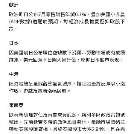
歐洲
歐洲昨日公布7月零售銷售年減0.1%，疊加美國小非農
(ADP數據)遠遜於預期，對經濟成長擔憂壓抑歐股下
跌。
日本
因美國前日公布職位空缺數下滑顯示勞動市場或有放緩
跡象，美元回落下日圓大幅升值，壓抑日本股市表現。
中港
陸港股續呈量縮觀望氣氛濃厚，惟陸股最終反彈以小漲
作收，遊戲及電商漲幅居前。
東南亞
隨著新總理就任及內閣成員底定，與利多財政政策訊號
釋出，先前延宕多時的政治風險淡化，激勵市場情緒並
帶動泰國股匯齊揚，最終泰國股市大漲2.84%，且在過