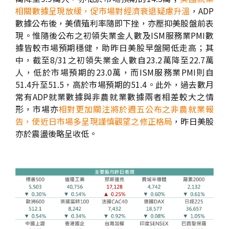
相關數據呈現放緩，促市場對經濟衰退疑慮升溫
，ADP
數據公布後，美債殖利率隨即下挫，亦壓抑美股盤前表
現。惟隨後公布之初領失業金人數及ISM服務業PMI數
據皆較市場預期穩健，助昨日美股早盤開低走高；其
中，截至8/31之初領失業金人數自23.2萬降至22.7萬
人，低於市場預期的23.0萬，而ISM服務業PMI則自
51.4升至51.5，高於市場預期的51.4。此外，過去數月
常有ADP就業數據與非農就業數據兩者相差較大之情
形，市場亦
相對更加關注將於週五公布之非農就業報
告，使近日市場多呈現謹慎觀望之修正格局
，昨日美股
亦於震盪後略呈收低。