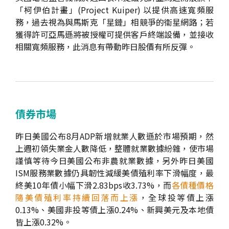
「柯伊伯計畫」(Project Kuiper) 以提供高速寬頻服
務，過去視為與馬斯克「星鏈」相競爭的衞星網路；若
獲得許可亞馬遜將被授權可提供客戶終端設備，並接收
相關寬頻服務，此消息有帶動昨日股價有所反彈。
債券市場
昨日美國公布8月ADP新增就業人數遜於市場預期，然
上週初領失業金人數降低，整體就業數據紛雜，使市場
謹慎等待今日美國公布非農就業數據，另外昨日美國
ISM服務業數據仍具韌性減緩美債殖利率下滑幅度，最
終美10年債小幅下滑2.83bps收3.73%，而
各債種價格
隨美債殖利率持續回落而上漲
，全球投等債上漲
0.13%、美國非投等債上漲0.24%、新興美元及本地債
皆上漲0.32%。