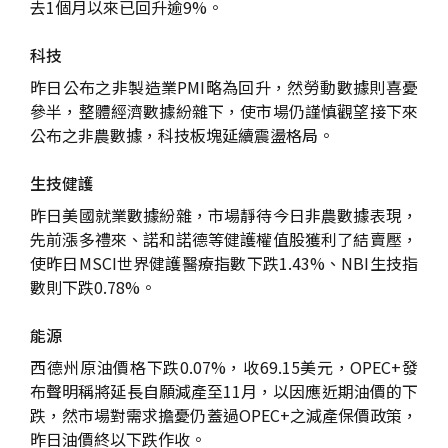
去1個月以來已回升逾9%。
科技
昨日公布之非製造業PMI略為回升，然勞動數據則喜憂
參半，整體經濟數據紛雜下，使市場仍謹慎觀望接下來
公布之非農數據，科技板塊延續震盪格局。
生技健護
昨日美國就業數據紛雜，市場靜待今日非農數據表現，
先前漲多禮來、諾和諾德等健護權值股獲利了結賣壓，
使昨日MSCI世界健護醫療指數下跌1.43%、NBI生技指
數則下跌0.78%。
能源
西德州原油價格下跌0.07%，收69.15美元，OPEC+發
布聲明稱將延長自願減產至11月，以因應近期油價的下
跌，然市場對需求擔憂仍蓋過OPEC+之減產保價政策，
昨日油價終以下跌作收。