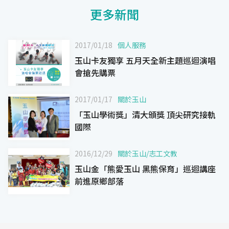
更多新聞
2017/01/18
個人服務
玉山卡友獨享 五月天全新主題巡迴演唱
會搶先購票
2017/01/17
關於玉山
「玉山學術獎」清大頒獎 頂尖研究接軌
國際
2016/12/29
關於玉山
/
志工文教
玉山金「熊愛玉山 黑熊保育」巡迴講座
前進原鄉部落