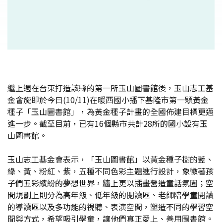
繼上週在台東打造該縣的第一所玉山圖書館後，玉山志工基
金會旋即於今日(10/11)在暖西國小播下基隆市第一顆黃金
種子「玉山圖書館」，為黃金種子計畫的全國佈建目標更邁
進一步。截至目前，已有16個縣市共計28所的國小設有玉
山圖書館。
玉山志工基金會表示，「玉山圖書館」以黃金種子樹的藍、
綠、黃、粉紅、紫，五種不同色彩主題進行設計，象徵著孩
子們五彩繽紛的夢想世界，牆上更以插畫營造童話氛圍；空
間規劃上則分為高年級、低年級的閱讀區、老師陪學童閱讀
的導讀區以及多功能的視聽、表演空間，塑造不同的學習空
間與方式，希望吸引學童，讓他們真正愛上、善用圖書館。