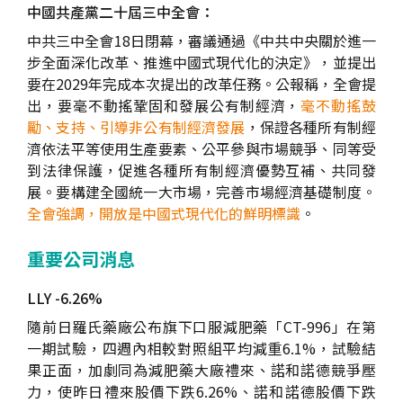
中國共產黨二十屆三中全會：
中共三中全會18日閉幕，審議通過《中共中央關於進一
步全面深化改革、推進中國式現代化的決定》，並提出
要在2029年完成本次提出的改革任務。公報稱，全會提
出，要毫不動搖鞏固和發展公有制經濟，
毫不動搖鼓
勵、支持、引導非公有制經濟發展
，保證各種所有制經
濟依法平等使用生產要素、公平參與市場競爭、同等受
到法律保護，促進各種所有制經濟優勢互補、共同發
展。要構建全國統一大市場，完善市場經濟基礎制度。
全會強調，開放是中國式現代化的鮮明標識
。
重要公司消息
LLY -6.26%
隨前日羅氏藥廠公布旗下口服減肥藥「CT-996」在第
一期試驗，四週內相較對照組平均減重6.1%，試驗結
果正面，加劇同為減肥藥大廠禮來、諾和諾德競爭壓
力，使昨日禮來股價下跌6.26%、諾和諾德股價下跌