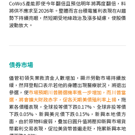
CoWoS產能即使今年翻倍且預估明年將再度翻倍，料
將供不應求至2026年。整體而言台積電獲利表現在AI趨
勢下持續亮眼，然短期受地緣政治及漲多疑慮，使股價
波動放大。
債券市場
儘管初領失業救濟金人數增加，顯示勞動市場持續放
緩，然拜登鬆口表示若他的身體出現醫療狀況，將退出
參選，使
市場預期川普勝選機率進一步增加，而川普當
選，將會擴大財政赤字，促各天期美債殖利率上揚
，拖
累各債種表現，全球投等債下跌0.17%、全球非投等債
下跌0.05%、新興美元債下跌0.15%，新興本地債方
面，由於原物料疲弱，疊加日圓升值將壓抑新興市場貨
幣套利交易表現，促拉美貨幣普遍走貶，拖累新興本地