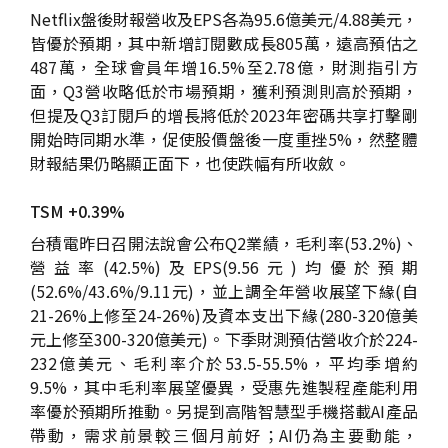
Netflix盤後財報營收及EPS各為95.6億美元/4.88美元，
皆優於預期，其中新增訂閱數成長805萬，遠高預估之
487萬，全球會員年增16.5%至2.78億，財測指引方
面，Q3營收略低於市場預期，獲利預測則高於預期，
但提及Q3訂閱戶的增長將低於2023年密碼共享打擊剛
開始時同期水準，促使股價盤後一度重挫5%，然整體
財報結果仍略顯正面下，也使跌幅有所收斂。
TSM +0.39%
台積電昨日召開法說會公布Q2業績，毛利率(53.2%)、
營益率(42.5%)及EPS(9.56元)均優於預期
(52.6%/43.6%/9.11元)，並上調全年營收展望下緣(自
21-26%上修至24-26%)及資本支出下緣(280-320億美
元上修至300-320億美元)。下季財測預估營收介於224-
232億美元、毛利率介於53.5-55.5%，平均季增約
9.5%，其中毛利率展望優異，受惠先進製程產能利用
率優於預期所推動。另提到高階智慧型手機搭載AI產品
帶動，需求前景較三個月前好；AI仍為主要動能，