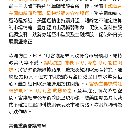
前一日大幅下跌的半導體類股有所止穩，然而
市場傳言
美國總統拜登預計最快於週末宣布退選
，隨美國總統大
選時程接近，美國選情也持續升溫，短線之不確定性抑
制市場情緒，疊加經濟出現轉弱跡象，促使大型科技股
仍顯疲弱，跌勢亦延至小型股及金融類股，促使昨日美
股震盪修正。
歐洲方面，ECB 7月會議結果大致符合市場預期，維持
政策利率不變，
總裁拉加德表示9月降息的可能性開
放
，將觀察後續數據結果。雖提及短期歐元區薪資、通
膨壓力仍大，但對中期通膨有望回落至目標水準有信
心，疊加近日歐洲通膨趨勢性回落下，
會後主要機構延
續預期ECB 9月有望啟動降息
，至年底有兩次降息空
間，會議結果公布後歐股呈現小漲，然美國對晶片制裁
的不確定性壓抑科技股表現及市場情緒，歐股終場轉為
小跌作收。
其他重要會議結果