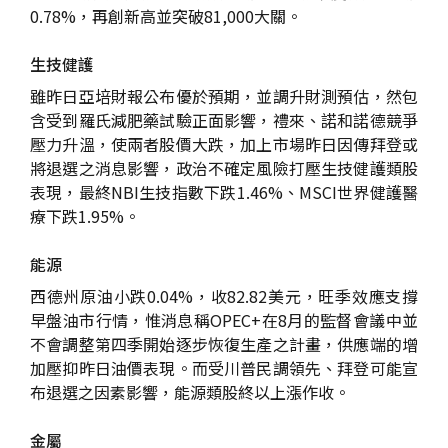
0.78%，再創新高並突破81,000大關。
生技健護
雖昨日亞培財報公布優於預期，並調升財測預估，然包
含受到羅氏減肥藥試驗正面影響，禮來、諾和諾德競爭
壓力升溫，使兩者股價大跌，加上市場昨日因傳拜登或
將退選之消息影響，政治不確定風險打壓生技健護類股
表現，最終NBI生技指數下跌1.46%、MSCI世界健護醫
療下跌1.95%。
能源
西德州原油小跌0.04%，收82.82美元，旺季效應支撐
早盤油市行情，惟消息稱OPEC+在8月的監督會議中並
不會調整第四季開始逐步恢復生產之計畫，供應端的增
加壓抑昨日油價表現。而受川普民調領先、拜登可能宣
布退選之因素影響，能源類股終以上漲作收。
金屬