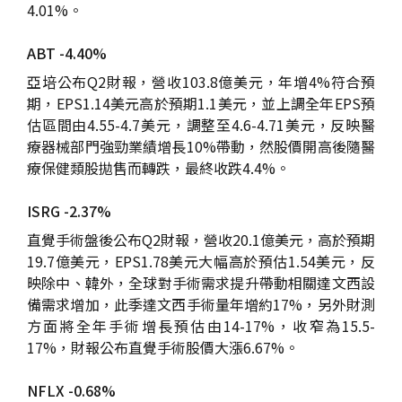
4.01%。
ABT -4.40%
亞培公布Q2財報，營收103.8億美元，年增4%符合預
期，EPS1.14美元高於預期1.1美元，並上調全年EPS預
估區間由4.55-4.7美元，調整至4.6-4.71美元，反映醫
療器械部門強勁業績增長10%帶動，然股價開高後隨醫
療保健類股拋售而轉跌，最終收跌4.4%。
ISRG -2.37%
直覺手術盤後公布Q2財報，營收20.1億美元，高於預期
19.7億美元，EPS1.78美元大幅高於預估1.54美元，反
映除中、韓外，全球對手術需求提升帶動相關達文西設
備需求增加，此季達文西手術量年增約17%，另外財測
方面將全年手術增長預估由14-17%，收窄為15.5-
17%，財報公布直覺手術股價大漲6.67%。
NFLX -0.68%