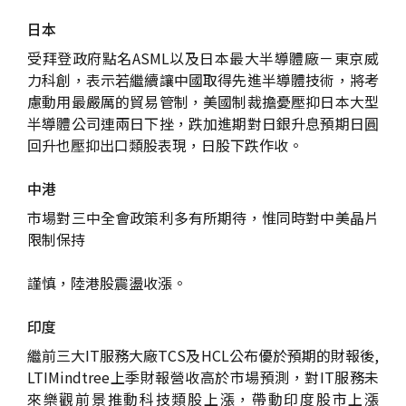
日本
受拜登政府點名ASML以及日本最大半導體廠－東京威
力科創，表示若繼續讓中國取得先進半導體技術，將考
慮動用最嚴厲的貿易管制，美國制裁擔憂壓抑日本大型
半導體公司連兩日下挫，跌加進期對日銀升息預期日圓
回升也壓抑出口類股表現，日股下跌作收。
中港
市場對三中全會政策利多有所期待，惟同時對中美晶片
限制保持
謹慎，陸港股震盪收漲。
印度
繼前三大IT服務大廠TCS及HCL公布優於預期的財報後,
LTIMindtree上季財報營收高於市場預測，對IT服務未
來樂觀前景推動科技類股上漲，帶動印度股市上漲