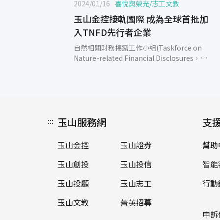
2024/01/16
喜悅與榮光
/
志工文教
玉山金控接軌國際 成為全球首批加
入TNFD先行者企業
自然相關財務揭露工作小組(Taskforce on
Nature-related Financial Disclosures，
TNFD)16日於瑞士達沃斯(Davos)舉行的世界
經濟論壇會議上公布先行者名單（Early
Adopter），其中玉山金控也名列其中，成為
全球首批加入TNFD先行者的企業。 成為
TNFD先行者(Early Adopter)的企業，必須在
:::
玉山服務網
2025年之前依據TNFD進行資訊揭露，玉山除
支
了已承諾要在2025年(即2024財務年度)依循
TNFD完成資訊揭露，更將持續號召更多志同
玉山金控
玉山證券
幫助
道合的企業夥伴，共同為自然環境盡一份心
力。此外，玉山已連續兩年發布「氣候暨自然
玉山創投
玉山投信
智能
環境報告書」，為臺灣首家整合氣候相關財務
揭露(TCFD)與自然相關財務揭露(TNFD Beta
玉山投顧
玉山志工
行動
v.02)雙架構之報告書，創新的作法及內容深受
玉山文教
菁英招募
TNFD國際組織肯定，並收錄為TNFD金融業
指引案例。 玉山長期關注氣候暨自然環境議
申訴