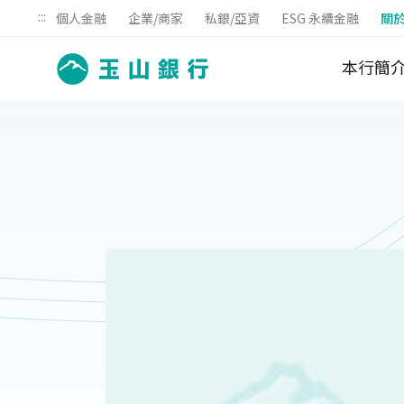
:::
個人金融
企業/商家
私銀/亞資
ESG 永續金融
關
本行簡