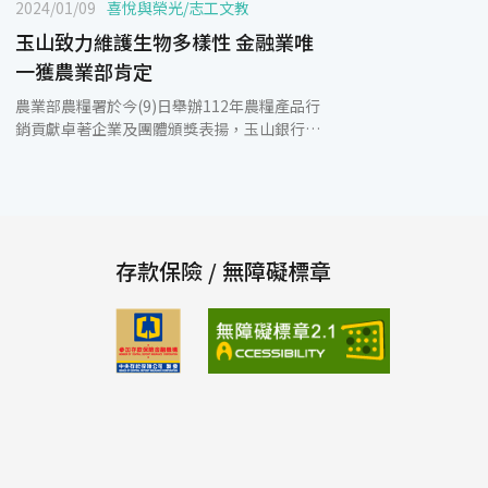
2024/01/09
喜悅與榮光
/
志工文教
玉山致力維護生物多樣性 金融業唯
一獲農業部肯定
農業部農糧署於今(9)日舉辦112年農糧產品行
銷貢獻卓著企業及團體頒獎表揚，玉山銀行以
「維護生物多樣性、促進永續農業發展」具體
行動，於眾多企業中脫穎而出獲獎，更是本屆
唯一獲此肯定的金融業者。 玉山致力將永續思
維與理念融入各項金融本業，接軌國際響應聯
合國生物多樣性框架及TNFD國際準則，攜手
農糧署、中衛發展中心首創產銷履歷貸款專
存款保險 / 無障礙標章
案，協助農產品經營者在生產過程中遵循「臺
灣良好農業規範(TGAP)」並取得產銷履歷驗
證過程所需資金；舉辦多場產銷履歷加工驗證
說明會，透過串聯輔導與資金平台鼓勵更多業
者加入產銷履歷驗證行列，共同推動永續農業
發展。此外，以實際行動支持環境友善農產
品，於員工福利網設置產銷履歷專區，上架多
家實踐環境生態永續業者例如友善耕作水果、
自然農法白米、青銀共農豆製品等，鼓勵員工