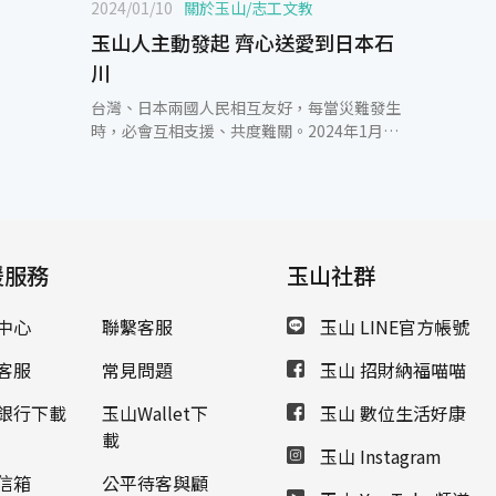
2024/01/10
關於玉山
/
志工文教
玉山人主動發起 齊心送愛到日本石
川
台灣、日本兩國人民相互友好，每當災難發生
時，必會互相支援、共度難關。2024年1月1
日下午石川縣能登半島發生規模7.6強震及後
續多起餘震，造成嚴重的災害與人民的傷亡。
玉山本著一份愛牽引更多愛的精神，很多玉山
人積極主動發起送愛到日本，透過玉山志工基
金會短短三天有近3,000位玉山人響應捐款，
援服務
連同玉山金控、玉山銀行共同捐贈5,000萬日
玉山社群
圓。 相關經費將透過衛生福利部賑災專戶，由
外交部統籌協助日本醫療、人道救援與衛生安
中心
聯繫客服
玉山 LINE官方帳號
全工作。玉山人秉持著「知福、惜緣、感恩」
的精神，愛是無國界，善盡世界公民的社會責
客服
常見問題
玉山 招財納福喵喵
任，也傳遞台灣正面良善的影響力，期待災民
早日度過難關、重建家園，恢復正常生活，天
銀行下載
玉山Wallet下
玉山 數位生活好康
佑日本、日本加油。
載
玉山 Instagram
信箱
公平待客與顧