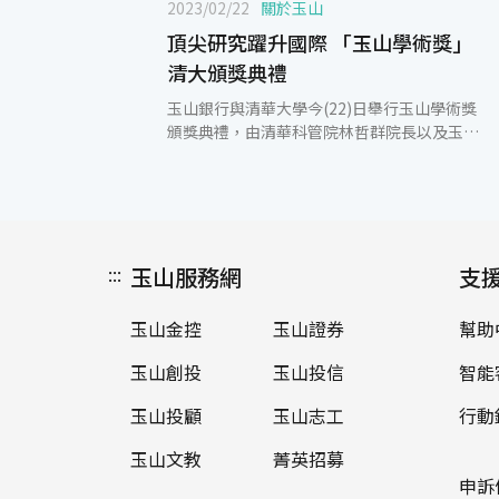
2023/02/22
關於玉山
頂尖研究躍升國際 「玉山學術獎」
清大頒獎典禮
玉山銀行與清華大學今(22)日舉行玉山學術獎
頒獎典禮，由清華科管院林哲群院長以及玉山
銀行黃男州董事長共同頒獎，獲獎教授為計財
系許博炫教授、黃德源副教授、服科所雷松亞
與徐茉莉特聘教授，著作分別發表於
《Journal of Finance》、《Information
Systems Research》與《Management
:::
玉山服務網
Science》等國際頂尖期刊，本次也是許博炫
支
教授連續3年第4次、徐茉莉老師第3次獲頒玉
山學術獎的肯定，充分展現清大豐沛的學術量
玉山金控
玉山證券
幫助
能。 玉山銀行黃男州董事長表示，人才是國家
競爭力的領先指標與關鍵指標，玉山於2010年
玉山創投
玉山投信
智能
成立玉山學術獎，目的就是要推動國內管理研
究與國際接軌，讓世界看見臺灣，邁向成立第
玉山投顧
玉山志工
行動
13年，玉山學術獎要持續在國內商管領域發揮
玉山文教
菁英招募
正向影響力，推動卓越研究的飛輪，希望未來
可以協助更多臺灣傑出教授站上國際學術舞
申訴