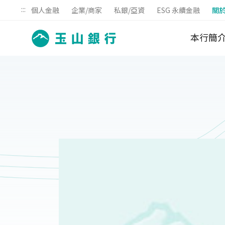
:::
個人金融
企業/商家
私銀/亞資
ESG 永續金融
關
本行簡