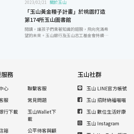
2023/02/21
關於玉山
「玉山黃金種子計畫」於桃園打造
第174所玉山圖書館
閱讀，讓孩子們乘著知識的翅膀，飛向充滿希
望的未來。玉山銀行及玉山志工基金會持續協
助資源相對缺乏的小學改善閱讀環境，「玉山
黃金種子計畫」於今(21)日在桃園市蘆竹區新
興國小啟用全國第174所玉山圖書館，典禮由
玉山室內樂團悠揚的樂音揭開序幕，新興國小
學生們以歡樂的舞蹈展現喜悅與活力，伴隨現
援服務
場的貴賓及志工們參與，一同迎接嶄新的玉山
玉山社群
圖書館。 桃園市教育局局長劉仲成表示，感謝
玉山志工基金會以行動協助學校推廣教育，是
中心
聯繫客服
玉山 LINE官方帳號
企業回饋社會的最佳典範，因為玉山銀行、玉
山志工基金會及世界卡貴賓支持，拋磚引玉注
客服
常見問題
玉山 招財納福喵喵
入更多社會的力量共襄盛舉。「你今天閱讀了
嗎？」閱讀不只豐富視野，每半年閱讀30本
銀行下載
玉山Wallet下
玉山 數位生活好康
書，可以讓自己從零到半專業到精熟專業，成
載
玉山 Instagram
為一個領域的專家，勉勵小朋友、大朋友可以
盡情徜徉書海、勤學樂學。桃園市也積極協助
信箱
公平待客與顧