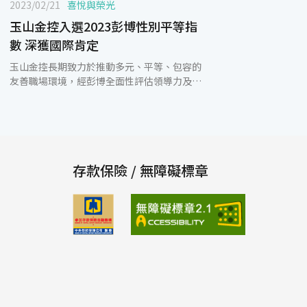
2023/02/21
喜悅與榮光
玉山金控入選2023彭博性別平等指
數 深獲國際肯定
玉山金控長期致力於推動多元、平等、包容的
友善職場環境，經彭博全面性評估領導力及人
才培養、薪酬平等及性別同工同酬、包容性文
化、性騷擾防治政策及品牌形象等五大面向、
共70項指標後，入選2023年彭博性別平等指
數(Bloomberg Gender Equality Index,
GEI)，展現玉山在落實性別平等及實踐性別平
等政策深獲國際肯定。 玉山金控人資長王志成
存款保險 / 無障礙標章
表示，玉山以實際行動響應聯合國永續發展目
標SDG5「實現性別平等，並賦予女性權
力」，長期致力於建立多元、平等、包容的環
境，並提供保障勞動人權、創造友善與幸福的
工作場域，同時將性別平等列入具體目標，明
確訂定鼓勵晉用女性擔任管理職、提升女性主
管比例等策略方向，以實踐成為世界一等的企
業公民的願景。 人才是先行指標，也是關鍵指
標，玉山認為同仁是企業最重要的資產，重視