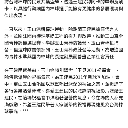
持台灣棒球的民眾共襄盛舉，透過王建民認同卡的申辦及刷
卡，以具體行動讓國內棒球選手能擁有更健康的發展環境與
傑出表現。
一直以來，玉山深耕棒球運動，除邀請王建民擔任代言人
外，並關注國內棒球基礎工程的提升與改善，推動玉山盃全
國青棒錦標選拔賽、舉辦玉山青棒防護營、玉山青棒投捕
營、偏遠球隊關懷系列、玉山青棒教練營等活動，為增進國
內青棒水準與國內棒球的長遠發展而善盡企業社會責任。
在王建民返美前，玉山金特別舉辦「玉見2011祝福會」，
除傳遞濃厚的祝福氣氛，為王建民2011年新球季加油，會
中，更由玉山合唱團以歌聲唱出深深的祝福之意，並邀請了
各行各業熱愛棒球、喜愛王建民的民眾錄製祝福影片送給王
建民，在這場祝福會中洋溢著溫馨的氣息，令在場的人都充
滿感動，希望王建民帶著大家誠摯的祝福再現雄風為台灣棒
球爭光。***