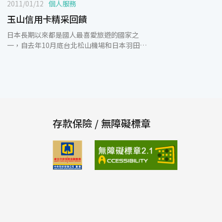
2011/01/12
個人服務
玉山信用卡精采回饋
日本長期以來都是國人最喜愛旅遊的國家之
一，自去年10月底台北松山機場和日本羽田機
場正式開通直航後，只要3小時就能讓喜愛日
本旅遊的您一次滿足品嚐美食、賞雪泡湯，享
受購物樂趣的旅遊體驗！玉山銀行自從推出長
榮假期「松山－羽田直飛」3天2夜自由行優惠
專案後，受到熱烈迴響！為了回饋感謝卡友，
活動將特別延長，自即日起至2011/2/28前兩
人成行，玉山卡友享超值優惠價每人13,888元
存款保險 / 無障礙標章
起，前200名享搶購價12,888元起，另外再獨
享玉山紅利點數加碼優惠，每1,000點折抵100
元，讓您輕鬆享受美好旅程！玉山信用卡「松
山羽田直飛」優惠專案精選飯店如下，邀請卡
友一同體驗日本風情：．淺草VISTA飯店：兩
人同行12,888元/人起。．新宿新城市飯店：
兩人同行14,088元/人起。．新宿BEST
WESTERN飯店：兩人同行14,588元/人
起。．東京新大谷客棧：兩人同行14,888元/