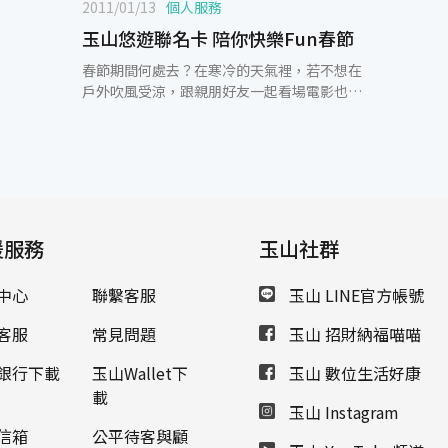
2011/01/13
個人服務
玉山悠遊聯名卡 陪你快樂Fun春節
春節期間何處去？在寒冷的天氣裡，若不想在
戶外吹風受涼，跟親朋好友一起看場電影也是
不錯的選擇，玉山銀行貼心提供信用卡卡友至
喜滿客影城看電影，自即日起至2011/6/30
止，天天不限時段，刷「玉山悠遊聯名卡」及
憑699元(含)以上的簽單購買當日電影票，即
享「兩人同行一人免費」，讓卡友度過愉快的
佳節。寒假期間電影院有多檔強片上映，若想
把握這難得的機會，玉山信用卡友可持近一個
援服務
玉山社群
月內同卡號之單筆消費699元(含)以上的實體
刷卡簽單，到喜滿客影城不分平假日刷「玉山
中心
聯繫客服
玉山 LINE官方帳號
悠遊聯名卡」購買當日電影票，享「兩人同行
一人免費」，每天每人每卡限使用乙次，超逾
客服
常見問題
玉山 招財納福喵喵
人數的部分或其他玉山信用卡卡友可以每張優
惠價220元起購票，每人每卡最多購買4張，另
銀行下載
玉山Wallet下
玉山 數位生活好康
有餐飲專享2杯小可樂+1份中爆米花只要100
載
元的優惠價。除此之外，玉山悠遊聯名卡超可
玉山 Instagram
愛的「左招財右納福」招財貓圖樣，也為卡友
信箱
公平待客與顧