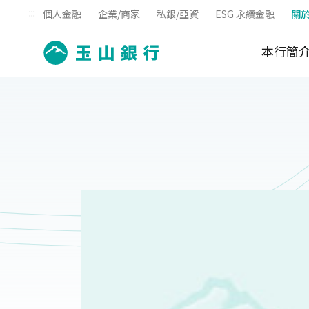
:::
個人金融
企業/商家
私銀/亞資
ESG 永續金融
關
本行簡