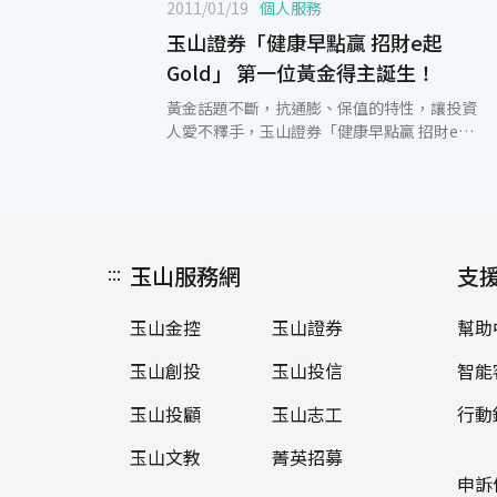
2011/01/19
個人服務
玉山證券「健康早點贏 招財e起
Gold」 第一位黃金得主誕生！
黃金話題不斷，抗通膨、保值的特性，讓投資
人愛不釋手，玉山證券「健康早點贏 招財e起
Gold」優惠活動，2011/1/1推出後獲得顧客
熱烈迴響，報名參加人數相當踴躍，在短短不
到兩星期中即產生首位黃金條塊得主！因應年
關將近，近日新上市的Xbox 360 Kinect體感
遊戲機，免遙控器操控，最適合闔家同樂，新
:::
玉山服務網
年期間免出門，在家也可以獲得健康活力、兼
支
享溫馨團圓的氣氛；玉山證券體貼您的需求，
即日起至2011/3/31止，不限新舊戶，當季交
玉山金控
玉山證券
幫助
易增量滿額，免抽獎免排隊，Xbox 360
Kinect遊戲機立刻帶回家；另外還有
玉山創投
玉山投信
智能
Samsung 7吋無限機，一機在手即可輕鬆掌握
行情趨勢，享受投資優勢！此外，活動期間只
玉山投顧
玉山志工
行動
要首次下單成交、週週滿額皆可獲得7-
玉山文教
菁英招募
ELEVEN49元活力早餐乙份，讓您週週吃早
餐，贏得健康活力，招財納福，Smile每一
申訴