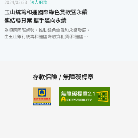
2024/02/23
法人服務
玉山統籌和運國際綠色貸款暨永續
連結聯貸案 攜手邁向永續
為順應國際趨勢，推動綠色金融和永續發展，
由玉山銀行統籌和運國際融資租賃(和運國際)
人民幣5.1億元綠色貸款暨永續連結聯貸案，
於2024年2月22日完成簽約。 此次綠色貸款暨
永續連結聯貸案由玉山銀行(中國)統籌、三菱
日聯(中國)及開泰銀行(中國)共同主辦，攜手
首都銀行(中國)、東亞銀行(中國)、上海商業
儲蓄銀行共組聯貸案，引導資金運用於環境永
存款保險 / 無障礙標章
續，支持和運國際推動低碳能源和綠色交通業
務的長期發展，並為促進社會綠色經濟轉型及
產業永續做出貢獻。 本案為中國境內台資租賃
業首件結合綠色貸款與永續連結貸款的聯貸
案，以亞太區貸款市場公會發佈的《綠色貸款
原則》及《永續連結貸款原則》為基礎，資金
需用於符合當地規範之綠色資產項目，同時制
定綠色項目租賃業務規模增長率為關鍵績效目
標，由玉山銀行(中國)及三菱日聯(中國)擔任