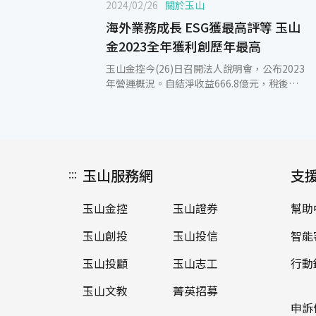
2024/02/26
關於玉山
海外業務成長 ESG獲最高評等 玉山
金2023全年獲利創歷年最高
玉山金控今(26)日召開法人說明會，公布2023
年營運概況。自結淨收益666.8億元，稅後淨
利成長38.1%達217.6億元，創歷年最高紀
錄。金控每股稅後盈餘(EPS) 1.41元、股東權
益報酬率(ROE) 10.05%、資產報酬率(ROA)
0.61%。玉山銀行稅後淨利196.0億元，成長
32.3%，證券淨利12.9億元、創投淨利12.1億
:::
玉山服務網
元，各子公司均獲利能力良好。2024年1月自
支
結淨利28.0億元，金控及銀行均創單月獲利最
高。 2023年淨手續費收入215.1億元創歷年新
玉山金控
玉山證券
幫助
高，年增11.6%，第四季單季淨手收57.6億元
同創單季新高。財富管理全年淨手收93.1億
玉山創投
玉山投信
智能
元，年成長17.7%，保險、債券等金融產品分
別成長24.6%、41.1%。玉山開辦財管2.0業
玉山投顧
玉山志工
行動
務，為首家完成發行境內外結構型金融債券商
玉山文教
菁英招募
品的銀行，累積募集規模為市場上同類型商品
最大，展現玉山經營高資產顧客的特色。
申訴