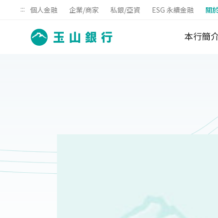
:::
個人金融
企業/商家
私銀/亞資
ESG 永續金融
關
本行簡