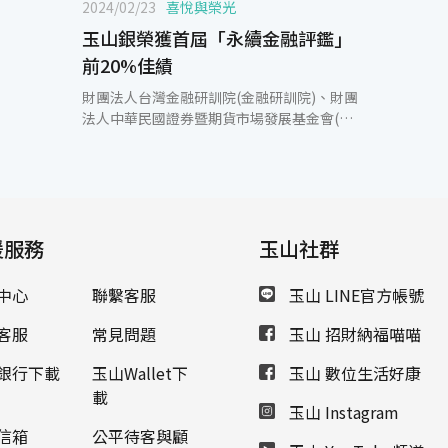
2024/02/23
喜悅與榮光
玉山銀榮獲首屆「永續金融評鑑」
前20%佳績
財團法人台灣金融研訓院(金融研訓院)、財團
法人中華民國證券暨期貨市場發展基金會(證
基會)及財團法人保險事業發展中心(保發中心)
於23日(五)舉辦第一屆「永續金融評鑑」頒獎
典禮，玉山銀行榮獲銀行業前20%佳績。 永
續金融評鑑題組指標之設計係參考國際標準及
國內金融業發展進程，搭配現行「公司治理評
援服務
鑑」指標項目及作法，為國內深具代表性及公
玉山社群
正性的永續評鑑。此次有34家本國銀行、14家
保險機構、9家證券公司，共計57家金融機構
中心
聯繫客服
玉山 LINE官方帳號
接受評鑑，其中銀行業是參與家數最多的業
別。評鑑結果報告指出，玉山無論在氣候風險
客服
常見問題
玉山 招財納福喵喵
策略、淨零轉型支援、自身節能減碳、內部控
制強化等構面都有傑出的表現，且得分率較產
銀行下載
玉山Wallet下
玉山 數位生活好康
業平均高出20%以上。此外，在台灣證券交易
載
玉山 Instagram
所、櫃檯買賣中心每年主辦的上市櫃公司「公
司治理評鑑」，玉山金控八度榮獲前5%的佳
信箱
公平待客與顧