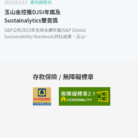
2023/02/13
喜悅與榮光
玉山金控獲DJSI年鑑及
Sustainalytics雙首獎
S&P公布2023年全球永續年鑑(S&P Global
Sustainability Yearbook)評比結果，玉山金
控領先國內外金融同業，在銀行業中排名前
1%，全球僅有3家銀行業獲得此殊榮，顯見玉
山在ESG與永續金融領域的長期深耕，已獲得
國際高度肯定。 全球永續年鑑為國際最具指標
性的ESG刊物之一，以當年度道瓊永續指數
(DJSI)評比為基準，針對環境、社會、公司治
存款保險 / 無障礙標章
理等三大面向進行綜合評分，2023年共評比全
球7,800間企業，總市值逾美金84兆，共有包
含43間台灣企業在內的708間企業入選。玉山
從2017年起連續7度入選全球永續年鑑，並且
不斷落實與精進，在2019年首度於銀行業排名
前1%，今年再度獲得前排名1%的最高榮譽肯
定。 除了DJSI肯定以外，國際投資人重視的
Sustainalytics永續風險評比也於近期公布最
新結果，玉山2度獲選「亞太地區最佳表現