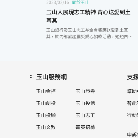
2023/02/16
關於玉山
玉山人展現志工精神 齊心送愛到土
耳其
玉山銀行及玉山志工基金會響應送愛到土耳
其，於內部發起震災愛心捐款活動，短短四天
內有近3,600位玉山人熱情響應，共募集新臺
幣866萬元。本次募集款項將全數透過衛生福
利部賑災專戶，由外交部統籌協助土耳其醫療
與人道救援與衛生安全工作。 玉山人以「一份
愛可以牽引更多愛」的志工精神，期許成為世
:::
玉山服務網
界一等的公民，持續關注與投入海外關懷及救
支
援行動，以實際力量幫助災民渡過難關，除傳
遞玉山人的愛與溫暖，並展現台灣正向力量，
玉山金控
玉山證券
幫助
打破國與國的疆界，共同幫助災民早日脫離傷
痛，重建安全的幸福家園。
玉山創投
玉山投信
智能
玉山投顧
玉山志工
行動
玉山文教
菁英招募
申訴