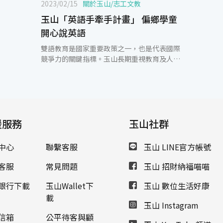
2023/02/15
關於玉山
/
志工文教
玉山「英語手牽手計畫」 偏鄉學童
開心說英語
雙語教育是國家重要政策之一，也是代表國際
競爭力的關鍵指標。玉山長期重視教育及人才
培育，有感於偏鄉學習資源匱乏，自2019年發
起「英語手牽手計畫」，號召天使老師至偏遠
小學服務，並持續擴大教學量能，訓練英語相
關科系且具熱忱的大學生擔任家教。玉山銀行
於2/11舉辦「點亮偏鄉 樂在學習」英語教師＆
援服務
大學伴研討會，讓40位老師與學伴聚集玉山第
玉山社群
二總部相互學習、交流並凝聚共識，目前在新
北、基隆、新竹、雲林、嘉義及台南等縣市已
中心
聯繫客服
玉山 LINE官方帳號
開設163班，協助近2,800位偏鄉學童開心說英
語。 玉山銀行行銷長林俊佑表示，偏鄉學童因
客服
常見問題
玉山 招財納福喵喵
學習經驗不佳及師資異動頻繁等問題，導致學
習動機低落，甚至排斥英文，讓英語教育的城
銀行下載
玉山Wallet下
玉山 數位生活好康
鄉差距持續擴大。感謝敦煌教育集團及台灣國
載
玉山 Instagram
際人才發展協會全力支持，提供優質教材並培
訓英語教師、大學生及玉山志工至偏鄉服務，
信箱
公平待客與顧