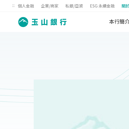
:::
個人金融
企業/商家
私銀/亞資
ESG 永續金融
關
本行簡