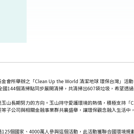
舉辦之「Clean Up the World 清潔地球 環保台灣」
，於全國144個清掃點同步展開清掃，共清掃出607袋垃圾，希望
長期努力的方向。玉山持守愛護環境的熱情，積極支持「Clean u
經等子公司與相關金融事業群共襄盛舉，讓環保觀念融入生活中
織，每年超過125個國家、4000萬人參與這個活動，此活動獲聯合國