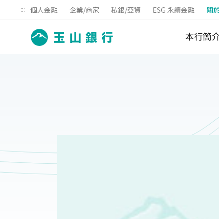
:::
個人金融
企業/商家
私銀/亞資
ESG 永續金融
關
本行簡