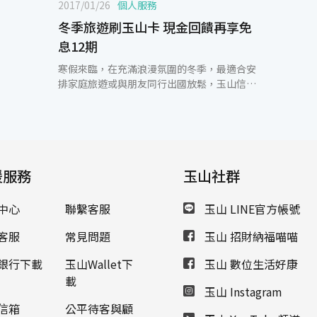
2017/01/26
個人服務
冬季旅遊刷玉山卡 現金回饋再享免
息12期
寒假來臨，在充滿浪漫氛圍的冬季，最適合安
排家庭旅遊或與朋友同行出國放鬆，玉山信用
卡提供民眾豐富多元的旅遊行程及滿額禮優
惠，同時也提供出國消費或國外網站購物消
費，滿額即享最高2%現金回饋。 即日起至
2017年2月28日，玉山信用卡與各大知名旅行
社以及飯店聯手推出一系列精采知性的旅遊方
援服務
案，包含雄獅、可樂、東南、山富、五福、鳳
玉山社群
凰、華友…等27家旅行社，活動期間登錄活
動，並於精選之合作旅行社累積消費每滿
中心
聯繫客服
玉山 LINE官方帳號
20,000元，享200元刷卡金回饋，上限新臺幣
2,000元，還可享有最高12期分期0利率及紅利
客服
常見問題
玉山 招財納福喵喵
點數100%折抵團費等多重優惠，讓卡友在享
受冬季旅遊的同時，盡情創造愉快美好的回
銀行下載
玉山Wallet下
玉山 數位生活好康
憶。此外，即日起至2017年3月31日在海外實
載
玉山 Instagram
體商店及國外網站消費，累積刷滿新臺幣
20,000元即享額外1%現金回饋，上限新臺幣
信箱
公平待客與顧