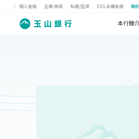
:::
個人金融
企業/商家
私銀/亞資
ESG 永續金融
關
本行簡