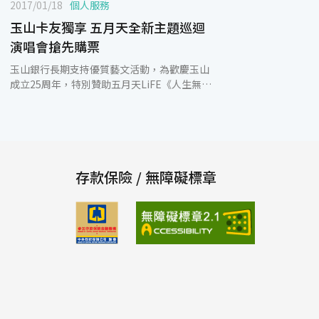
2017/01/18
個人服務
玉山卡友獨享 五月天全新主題巡迴
演唱會搶先購票
玉山銀行長期支持優質藝文活動，為歡慶玉山
成立25周年，特別贊助五月天LiFE《人生無限
公司》巡迴演唱會，邀請歌迷朋友及玉山卡友
親臨現場感受華人第一天團的音樂魅力。演唱
會將於3月18日~3月20日連續三天在高雄世運
主場館熱情開唱，本次特別規劃【玉山卡友專
區】，玉山卡友獨享優先購票，請喜愛五月天
的粉絲及玉山卡友把握難得機會。 2017五月
存款保險 / 無障礙標章
天LiFE《人生無限公司》巡迴演唱會為全新主
題，選定台灣最大演唱會場地-高雄世運主場
館為巡演首站，每場可容納5萬名歌迷，演唱
會訊息一公布即引起眾多歌迷熱烈迴響。本次
演唱會門票將於1月21日下午5點在拓元售票系
統開賣；為回饋玉山卡友，特別提供【玉山卡
友專屬購票區】，玉山卡友(含信用卡、Debit
卡)可提早於1月21日下午4點搶先購票，包含
$3,880、$3,280之無限搖滾區以及$2,280之東