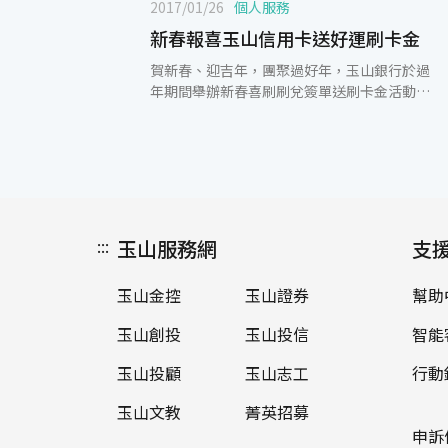
2017/01/26
個人服務
新春報喜玉山信用卡送好運刷卡金
賀新春、迎吉年，團聚過好年，玉山銀行於過
年期間舉辦新春喜刷刷兌簽單送刷卡金活動，
即日起至2月15日，新增國內一般消費單筆滿
仟之簽單，授權碼末碼對中3且集滿3筆，並登
錄活動網頁，即可獲得1,300元好運刷卡金！
同時玉山Facebook招財納福喵喵粉絲團也推
出分享活動貼文，週週再抽500元統一超商現
金抵用券，玉山銀行提供了各項優惠活動，讓
您刷越多，簽單中越多。 除了過年限定活動，
:::
玉山服務網
支
天天刷玉山信用卡，讓您新年好運到。週一網
購日，ibon mart單筆滿1,500元贈100元刷卡
玉山金控
玉山證券
幫助
金；週二百貨日，刷玉山統一時代聯名卡，台
北店館內單筆消費滿888元贈100元百貨商品
玉山創投
玉山投信
智能
抵用券；週三寶雅日，刷玉山寶雅聯名卡，單
筆滿999元以上，現折100元購物金；週四藥
玉山投顧
玉山志工
行動
妝美妝日，康是美單筆滿888元贈100元商品
提貨券；週五團購日，生活市集單筆消費滿
玉山文教
菁英招募
1,300元贈100元刷卡金；週六文青日，博客來
申訴