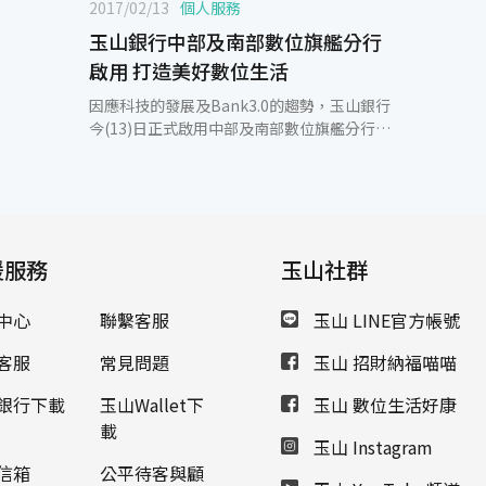
2017/02/13
個人服務
玉山銀行中部及南部數位旗艦分行
啟用 打造美好數位生活
因應科技的發展及Bank3.0的趨勢，玉山銀行
今(13)日正式啟用中部及南部數位旗艦分行，
分別是台中大墩分行及台南金華分行，成為台
灣首家於北中南地區皆設置數位旗艦分行的銀
行。玉山銀行數位旗艦分行融合數位金融、創
新科技、智能應用、互動服務、通路整合及人
文藝術，提供顧客便利、安全、量身訂做的金
援服務
融服務。 玉山銀行數位旗艦分行以3i體驗為核
玉山社群
心，透過結合智能(intelligence)、互動
(interaction)及整合(integration)的科技應
中心
聯繫客服
玉山 LINE官方帳號
用與流程設計，提供各項優質的金融服務，包
含人工智慧機器人「小i」、線上預約服務、企
客服
常見問題
玉山 招財納福喵喵
業專櫃、開戶專櫃、便捷金融區及視訊櫃員機
VTM等。在迎賓櫃檯區的機器人「小i」，廣
銀行下載
玉山Wallet下
玉山 數位生活好康
受顧客喜愛，尤其是運用人工智慧(AI)與大數
載
玉山 Instagram
據，能夠提供顧客專業的金融諮詢與生動有趣
的互動體驗。「線上預約服務」是透過玉山銀
信箱
公平待客與顧