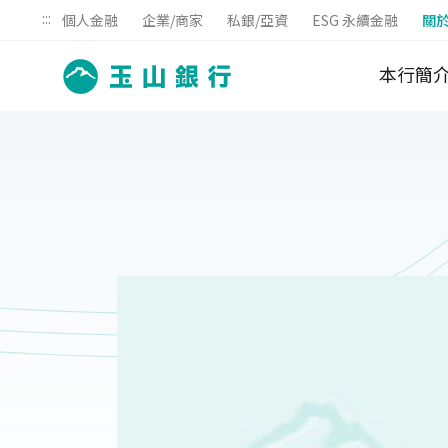
:::
個人金融
企業/商家
私銀/亞資
ESG 永續金融
關
本行簡