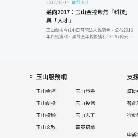
2017/02/14
關於玉山
邁向2017：玉山金控聚焦「科技」
與「人才」
玉山金控今(14)日召開法人說明會，公布2016
年自結獲利，累計全年稅後獲利131.97億元，
再創歷年新高，每股稅後盈餘(EPS) 1.51元、
股東權益報酬率(ROE) 10.41%及資產報酬率
(ROA) 0.71%。玉山金控重視長期的價值，持
續聚焦「科技」與「人才」，深耕永續發展的
基礎，在會中同時宣布成立「Innovation
:::
玉山服務網
Lab」及啟動「2017人才招募計畫」，將廣納
支
資訊科技、數理統計、風險管理、洗錢防制、
財金商管等人才共計500位，其中包含MA(儲
玉山金控
玉山證券
幫助
備幹部)及TMA(科技儲備幹部) 30位。另外，
為了台灣希望的未來，鼓勵玉山人培育優秀的
玉山創投
玉山投信
智能
下一代，領先同業成立「玉山寶貝成長基
金」，每胎新生兒補助10萬元。 玉山金控暨
玉山投顧
玉山志工
行動
玉山銀行總經理黃男州表示，感謝顧客的支持
玉山文教
菁英招募
和玉山人的努力，玉山榮獲三大國際財金雜誌
的一致肯定，頒發「2016台灣最佳銀行獎」，
申訴