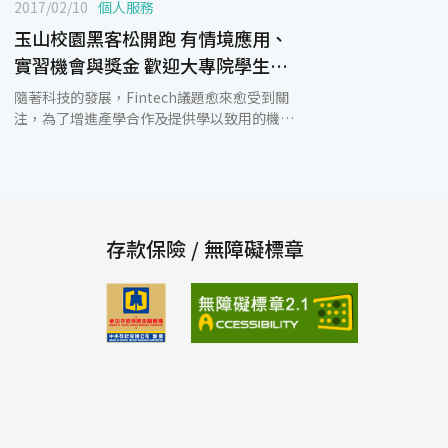
2017/02/10
個人服務
玉山校園黑客松開跑 有情境應用、
實習機會與獎金 歡迎大專院學生前
來挑戰
隨著科技的發展，Fintech議題愈來愈受到關
注，為了增進產學合作及提供學以致用的機
會，讓大專院校在學學生有更多研發創新與技
術應用的空間，2017「玉山校園黑客松」即日
起至3月13日開始報名，競賽中特別提供多項
情境應用的議題，前3名優勝隊伍不僅能獲得
玉山銀行實習的機會，並有總獎金超過新台幣
54萬元，歡迎對Fintech有興趣的學生組隊前
存款保險 / 無障礙標章
來挑戰。 2017「玉山校園黑客松」特別新增
了多項實際影響金融科技發展的重要情境議
題，包含顧客線上瀏覽動線、精確推薦顧客適
合商品、應用AI/AR/VR等科技推廣數位金融業
務等。同時為了讓參賽隊伍能夠實際深入金融
產業情境設計，特別於3月25日、3月26日舉
辦四場workshop，說明各種應用產景與
API(Application Programming Interface)
技術，包含大數據類、公開資訊類與帳務服務