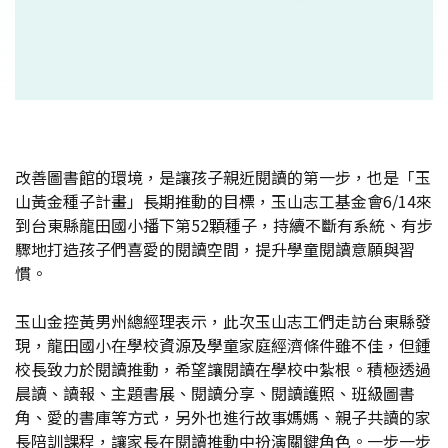
改善圖書館的環境，是讓孩子親近閱讀的第一步，也是「玉
山黃金種子計畫」長期推動的目標，玉山志工基金會6/14來
到台東縣龍田國小播下第52顆種子，持續不斷有系統、有步
驟地打造孩子們喜愛的閱讀空間，提升學童閱讀意願與習
慣。
玉山金控黃男州總經理表示，此次玉山志工們走訪台東縣發
現，龍田國小在學校資源及學童家庭經濟條件雖不佳，但鍾
校長致力於閱讀推動，希望讓閱讀在學校中紮根。積極透過
晨讀、讀報、主題書展、閱讀分享、閱讀護照、班級圖書
角、愛的書庫等方式，另外也進行故事媽媽、親子共讀的家
長陪訓課程，讓家長在閱讀推動中扮演關鍵角色。一步一步