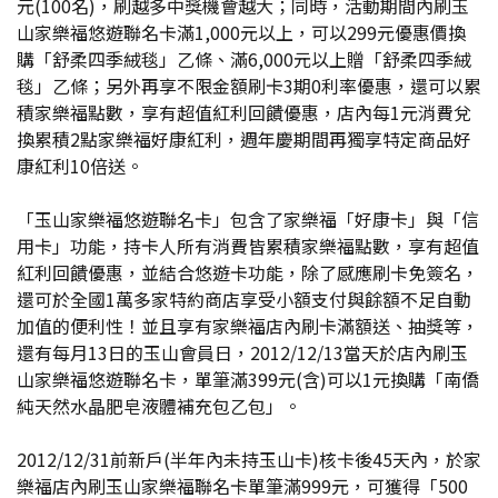
元(100名)，刷越多中獎機會越大；同時，活動期間內刷玉
山家樂福悠遊聯名卡滿1,000元以上，可以299元優惠價換
購「舒柔四季絨毯」乙條、滿6,000元以上贈「舒柔四季絨
毯」乙條；另外再享不限金額刷卡3期0利率優惠，還可以累
積家樂福點數，享有超值紅利回饋優惠，店內每1元消費兌
換累積2點家樂福好康紅利，週年慶期間再獨享特定商品好
康紅利10倍送。
「玉山家樂福悠遊聯名卡」包含了家樂福「好康卡」與「信
用卡」功能，持卡人所有消費皆累積家樂福點數，享有超值
紅利回饋優惠，並結合悠遊卡功能，除了感應刷卡免簽名，
還可於全國1萬多家特約商店享受小額支付與餘額不足自動
加值的便利性！並且享有家樂福店內刷卡滿額送、抽獎等，
還有每月13日的玉山會員日，2012/12/13當天於店內刷玉
山家樂福悠遊聯名卡，單筆滿399元(含)可以1元換購「南僑
純天然水晶肥皂液體補充包乙包」。
2012/12/31前新戶(半年內未持玉山卡)核卡後45天內，於家
樂福店內刷玉山家樂福聯名卡單筆滿999元，可獲得「500