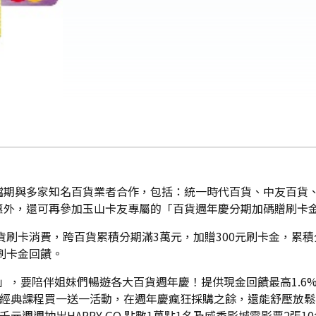
期與多家知名百貨業者合作，包括：統一時代百貨、中友百貨、
惠外，還可再參加玉山卡友專屬的「百貨週年慶分期加碼贈刷卡
貨刷卡消費，跨百貨累積分期滿3萬元，加贈300元刷卡金，累積
元刷卡金回饋。
」，要陪伴姐妹們暢遊各大百貨週年慶！提供現金回饋最高1.6%及
推出經典課程買一送一活動，在週年慶瘋狂採購之餘，還能舒壓放
千元週週抽出HAPPY GO 點數1萬點1名及威秀影城電影票2