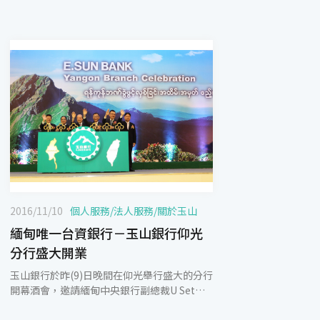
2016/11/10
個人服務
/
法人服務
/
關於玉山
緬甸唯一台資銀行－玉山銀行仰光
分行盛大開業
玉山銀行於昨(9)日晚間在仰光舉行盛大的分行
開幕酒會，邀請緬甸中央銀行副總裁U Set
Aung、駐緬甸台北經濟文化辦事處組長張均