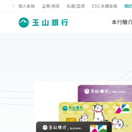
:::
個人金融
企業/商家
私銀/亞資
ESG 永續金融
關
本行簡