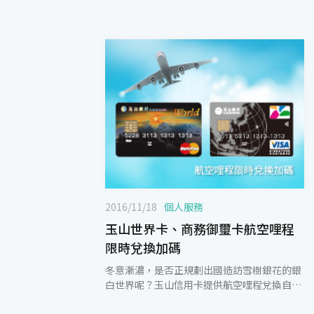
2016/11/18
個人服務
玉山世界卡、商務御璽卡航空哩程
限時兌換加碼
冬意漸濃，是否正規劃出國造訪雪樹銀花的銀
白世界呢？玉山信用卡提供航空哩程兌換自由
選，哩程兌換不限航空公司且不需加辦聯名