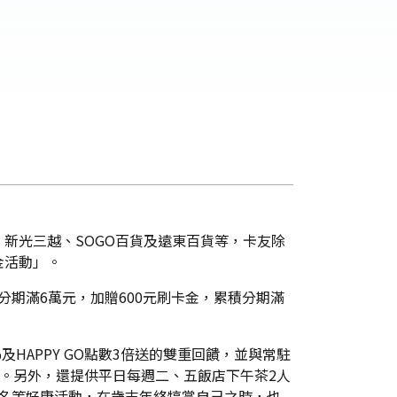
新光三越、SOGO百貨及遠東百貨等，卡友除
金活動」。
分期滿6萬元，加贈600元刷卡金，累積分期滿
HAPPY GO點數3倍送的雙重回饋，並與常駐
鬆。另外，還提供平日每週二、五飯店下午茶2人
張10名等好康活動，在歲末年終犒賞自己之時，也