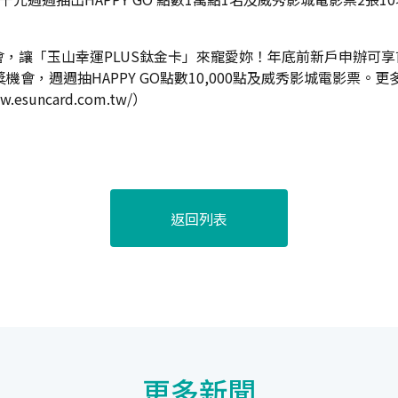
「玉山幸運PLUS鈦金卡」來寵愛妳！年底前新戶申辦可享首刷好禮
獎機會，週週抽HAPPY GO點數10,000點及威秀影城電影票
w.esuncard.com.tw/
）
返回列表
更多新聞