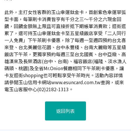
此外，主打女性客群的玉山幸運鈦金卡，首創紫色幸運草弧
型卡面，每筆刷卡消費皆亨有千分之三～千分之六現金回
饋，回饋金額無上限且可直接折抵下期帳單消費款；逛街逛
累了，還可持玉山幸運鈦金卡至五星級飯店享受「二人同行
一人免費」下午茶刷卡優惠，除了每週一至週四預約台北喜
來登、台北美麗信花園、台中永豐棧、台南大麗緻等五星級
飯店下午茶，更獨享預約每週三至台北國賓、台中亞緻、高
雄漢來及長榮酒店(台中、台南)、福容飯店(福隆、淡水漁人
碼頭、桃園)及全省Mr.Onion餐廳相同下午茶刷卡優惠，讓
卡友逛街shopping也可輕鬆享受午茶時光。活動內容詳情
請參閱玉山信用卡網站www.esuncard.com.tw查詢，或來
電玉山客服中心(02)2182-1313。
返回列表