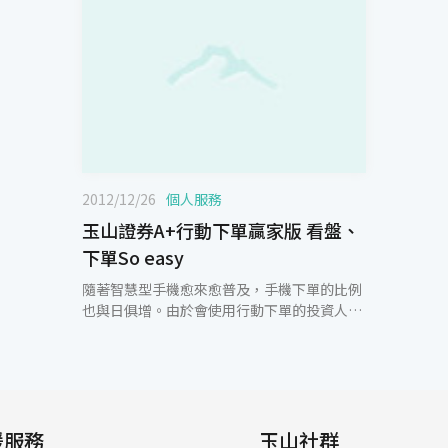
2012/12/26
個人服務
玉山證券A+行動下單贏家版 看盤、
下單So easy
隨著智慧型手機愈來愈普及，手機下單的比例
也與日俱增。由於會使用行動下單的投資人，
幾乎都是忙碌的商務人士，對於速度與準確性
的要求相當高。行動下單介面必須專為小巧螢
幕量身訂做，將行動使用者的需求納入考量，
提供具備簡單快捷、便於手指操作、頁面轉換
簡易等特點。有鑒於此，玉山證券從國外引進
援服務
最新一代行動下單平台，推出「A+行動下單贏
玉山社群