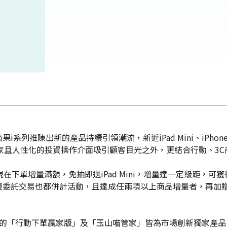
系列推陳出新的產品持續引領潮流，新近iPad Mini、iPh
家且人性化的投資操作介面吸引顧客目光之外，更結合行動、3C
下單增量滿額，免抽即送iPad Mini，增量達一定級距，可獲得黃
複委託交易也都併計活動，且達成任兩項以上商品增量者，再加贈
的「行動下單贏家版」及「玉山喵管家」皆為市場創新獨家產品；