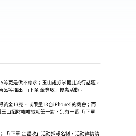
one5等更是供不應求；玉山證券掌握此流行話題，
商品等推出「i下單 金豐收」優惠活動。
金13克、或限量13台iPhone5的機會；而
玉山招財喵喵絨毛筆一對，別有一番「i下單
「i下單 金豐收」活動採報名制，活動詳情請