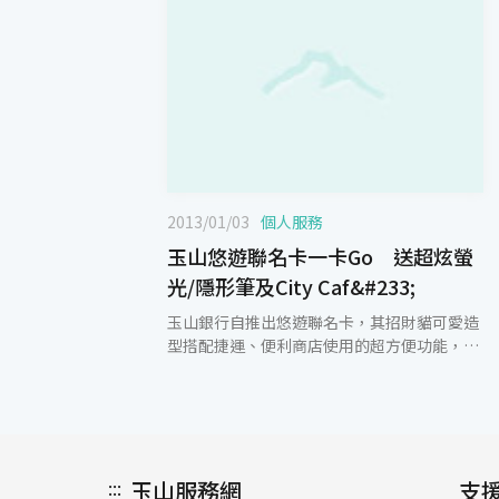
2013/01/03
個人服務
玉山悠遊聯名卡一卡Go 送超炫螢
光/隱形筆及City Caf&#233;
玉山銀行自推出悠遊聯名卡，其招財貓可愛造
型搭配捷運、便利商店使用的超方便功能，為
眾多通勤族的最愛，也成為市場最大的悠遊聯
名卡發卡行。玉山銀行現在更與7-ELEVEN合
作舉辦「玉山悠遊聯名卡送超炫螢光/隱形筆
及City Café」活動。 Marvel X皮克斯X迪士尼
大集合組成『超級聯盟』，Marvel聯盟代表有
:::
玉山服務網
正義英雄美國隊長、綠巨人浩克、鋼鐵人及蜘
支