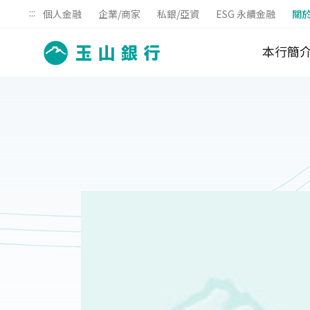
:::
個人金融
企業/商家
私銀/亞資
ESG 永續金融
關
本行簡