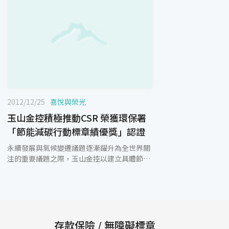
2012/12/25
喜悅與榮光
玉山金控積極推動CSR 榮獲環保署
「節能減碳行動標章績優獎」認證
永續發展與氣候變遷議題逐漸躍升為全世界關
注的重要議題之際，玉山金控以建立具體節能
減碳政策及措施，今(25)日榮獲行政院環保署
頒發「節能減碳行動標章績優獎」認證，致力
朝「玉山人成為一等的公民，玉山銀行成為世
界一等的企業公民」之企業共同願景邁進。 玉
山金控表示，自制定《玉山環保節能白皮書－
E.SUN Green Policy》以來，將環境保護視為
存款保險 / 無障礙標章