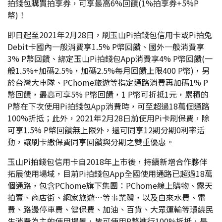
拍錢包購買拍享券，可享最高6%回饋(1%拍享券+5%P
幣)！
即日起至2021年2月28日，刷玉山Pi拍錢包信用卡或Pi拍兔
Debit卡國內一般消費享1.5% P幣回饋、國外一般消費享
3% P幣回饋、綁定玉山Pi拍錢包App消費享4% P幣回饋(一
般1.5%+加碼2.5%，加碼2.5%每月回饋上限400 P幣)，另
於台灣大車隊、PChome旅遊等指定通路消費再加碼1% P
幣回饋，最高可享5% P幣回饋，1 P幣可折抵1元，累積的
P幣在下次使用Pi拍錢包App消費時，可至超過18萬個通路
100%折抵；此外，2021年2月28日前使用Pi卡刷保費，除
可享1.5% P幣回饋無上限外，還可同享12期分期0利率活
動，讓刷卡繳保費同享回饋與分期之雙重優惠。
玉山Pi拍錢包信用卡自2018年上市後，持續新增合作夥伴
拓展使用場域，目前Pi拍錢包App全國使用通路已超過18萬
個通路，包含PChome旗下集團：PChome線上購物、露天
拍賣、商店街、網家旅遊…等事業體，以及自來水費、電
費、路邊停車費、健保費、加油、百貨、大眾運輸等環繞民
生消費為主的使用場景，皆可使用P幣進行100%折抵，是