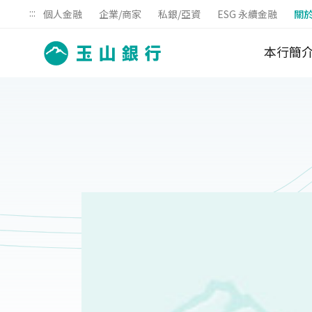
:::
個人金融
企業/商家
私銀/亞資
ESG 永續金融
關
本行簡