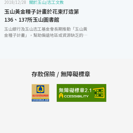
2018/12/28
關於玉山
/
志工文教
玉山黃金種子計畫於花東打造第
136、137所玉山圖書館
玉山銀行及玉山志工基金會長期推動「玉山黃
金種子計畫」，幫助偏遠地區或資源缺乏的國
小改善閱讀環境，讓更多的孩童享受閱讀。在
12月27日玉山志工深入至台東縣知本國小及花
蓮縣大進國小啟用第136、137所玉山圖書
館。當日在玉山合唱團優美的歌聲及國小學童
溫馨的弦樂表演中開啟玉山圖書館的新頁，播
下孩童閱讀的希望種子。 知本國小溫文龍校長
存款保險 / 無障礙標章
表示，在這個象徵感恩的聖誕佳節期間，玉山
圖書館是知本國小孩子們收到最棒的聖誕禮
物，未來會持續傳遞感恩的文化，讓圖書館成
為社區閱讀文化推動的中心。長期重視閱讀教
育的大進國小郭瑛忠校長則表示，擁有全新的
圖書館是大進師生的夢想，在一步一腳印努力
逐夢的過程，感謝玉山世界卡貴賓幫助大進國
小師生圓夢，我們會更珍惜、善用玉山圖書
館，繼續深耕閱讀教育，引導孩子們創造向更