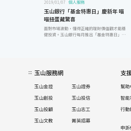
2019/01/07
個人服務
玉山銀行「基金特惠日」慶新年 喵
喵扭蛋藏驚喜
面對市場波動，懂得正確的理財價值觀才能穩
健投資。玉山銀行每月推出「基金特惠日」線
上活動，本(1)月活動自1月7日起，限時3天，
前200位回答理財問題並登錄活動者，就有機
會獲得最大獎當月數位通路新申購基金手續費
優惠3折，把握快閃優惠機會不錯過！ 玉山銀
行表示，「基金特惠日」結合趣味可愛的線上
:::
玉山服務網
喵喵扭蛋機推廣理財教育，前幾次推出反應熱
支
烈，3天便創下超過千次的互動紀錄。顧客在
「基金特惠日」活動期間，藉由互動問答瞭解
玉山金控
玉山證券
幫助
理財知識，有3次線上扭蛋的體驗機會，每顆
扭蛋均藏有不同驚喜，參與者有機會獲得當月
玉山創投
玉山投信
智能
數位通路新申購基金手續費3折、3.5折、4折
優惠，登錄問卷且符合資格的顧客就可以在指
玉山投顧
玉山志工
行動
定期間適用該優惠。 隨著投資管道日趨多元與
玉山文教
菁英招募
便利，近兩年來玉山銀行使用線上基金交易的
人數已經增加超逾60%，從客群年齡分析，線
申訴