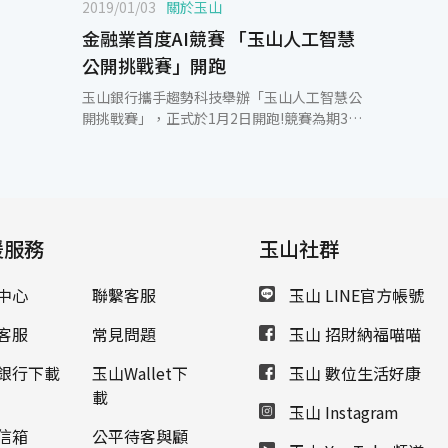
2019/01/03
關於玉山
金融業首度AI競賽 「玉山人工智慧
公開挑戰賽」開跑
玉山銀行攜手趨勢科技舉辦「玉山人工智慧公
開挑戰賽」，正式於1月2日開跑!競賽為期3個
月，參加隊伍需在3月14日前上傳預測結果，3
月底結果公布，競賽總獎金達23萬元!此次可
選擇單獨報名或組隊參加，隊伍上限人數為8
人，歡迎業界優秀好手、大專院校以上學生踴
躍至T-Brain AI 實戰吧報名，共同拓展金融AI
援服務
的新視野。 玉山銀行提供豐富的去識別化數
玉山社群
據，讓參加隊伍透過模型設計的方式進行金融
交易預測，找尋顧客的關鍵行為或特質。這是
中心
聯繫客服
玉山 LINE官方帳號
國內金融業首例與數據平台合作，希望透過結
合金融和科技的跨界合作，讓更多人才可以參
客服
常見問題
玉山 招財納福喵喵
與金融科技的浪潮。此次的競賽資料，除考驗
參賽隊伍巨量資料的處理能力，更需要機器學
銀行下載
玉山Wallet下
玉山 數位生活好康
習中特徵抽取的洞察能力。希望集合台灣優秀
載
玉山 Instagram
的AI人才，一起探索數據中潛藏的秘密，用AI
的力量精準預測目標，共同激盪出不同的火花!
信箱
公平待客與顧