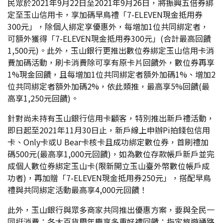
民眾於2021年9月22日至2021年9月26日，將振興五倍券綁
定至玉山信用卡，享加碼早鳥禮「7-ELEVEN現金抵用券
300元」，除個人綁定享優惠外，每增加1位共同綁定者，
可額外獲得「7-ELEVEN現金抵用券300元」(合計最高回饋
1,500元)。此外，玉山銀行更推出數位券綁定玉山信用卡消
費加碼活動，刷卡消費除可享有原卡片回饋外，數位券再享
1%現金回饋，且每增加1位共同綁定者額外加碼1%、增加2
位共同綁定者額外加碼2%，依此類推，最高享5%回饋(最
高享1,250元回饋)。
針對尚未持有玉山銀行信用卡顧客，特別推出新戶禮活動，
即日起至2021年11月30日止，新戶線上申辦Pi拍錢包信用
卡、Only卡或U Bear卡核卡且成功綁定數位券，首刷禮加
碼500元(最高享1,000元回饋)，如為數位存款帳戶新戶並完
成個人數位券綁定玉山卡(限新開立玉山臺外幣數位帳戶成
功者)，再加贈「7-ELEVEN現金抵用券250元」，搭配早鳥
禮與共同綁定活動最高享4,000元回饋！
此外，玉山銀行與眾多商家共同推出優惠方案，要與全民一
同挺消費；各大百貨周年慶享多重好禮回饋；指定旅遊通路