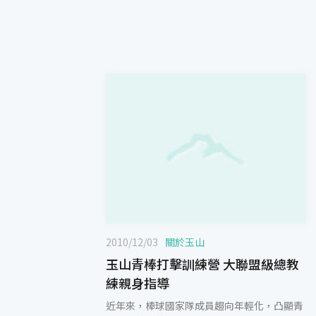
2010/12/03
關於玉山
玉山青棒打擊訓練營 大聯盟級總教
練親身指導
近年來，棒球國家隊成員趨向年輕化，凸顯青