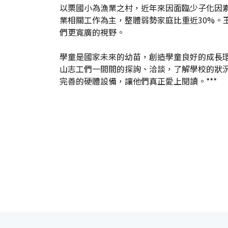
以栗國小為漁業之村，近年來因面臨少子化因
業相關工作為主，整體弱勢家庭比重近30%
們更寬廣的視野。
學童是國家未來的幼苗，創造學童良好的成長
山志工們一間間的探詢、洽談，了解學校的狀
完善的硬體設備，讓他們真正愛上閱讀。***