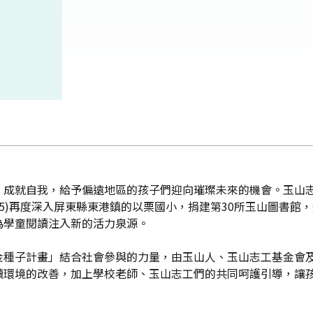
、成就自我，給予偏遠地區的孩子們迎向璀璨未來的機會。玉山
/25)再度深入屏東縣東港鎮的以栗國小，捐建第30所玉山圖書
為學童閱讀注入新的活力泉源。
金種子計畫」結合社會參與的力量，由玉山人、玉山志工基金會
讀環境的改善，加上學校老師、玉山志工們的共同呵護引導，讓