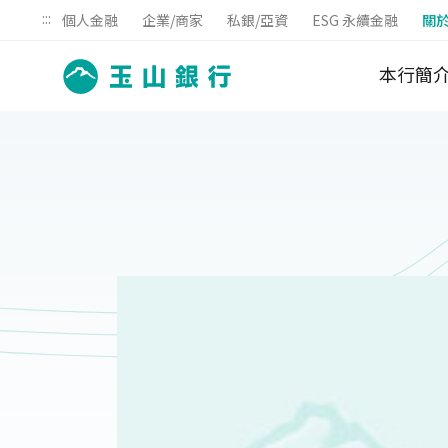
:::
個人金融
企業/商家
私銀/亞資
ESG 永續金融
關
本行簡