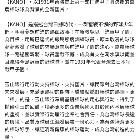
【KANO】，以1931年台灣史上第一支打進甲子園決賽的嘉
農棒球隊為背景的全新國片。
【KANO】是描述台灣日據時代，一群奮戰不懈的野球少年
們，朝著夢想前進的熱血故事！在新教練以「進軍甲子園」
為目標，用斯巴達式的嚴厲態度訓練球員，原本散漫的球隊
漸漸激發了球員的求勝意志與前進甲子園的決心。嘉農棒球
隊一路過關斬將，球員奮戰不懈，成為首支在濁水溪以南並
且贏得全島冠軍的野球隊，並在1931年代表台灣去日本征
戰甲子園。
玉山銀行用行動支持棒球、支持國片，讓民眾對台灣棒球的
未來發展，充滿更熱切的期待，繼續點燃對棒球的熱情。更
「棒」的是，玉山銀行深耕基礎棒球的用心與行動，得到了
拋磚引玉的回饋，喚起更多的企業與國人對於國內基層棒球
的重視，並以實際行動履行企業社會責任，為台灣棒球長遠
的環境、品質及球員生涯發展盡一份心力，為台灣培育更多
的棒球好手，讓這清新健康的棒球運動，成為台灣前進的力
量。