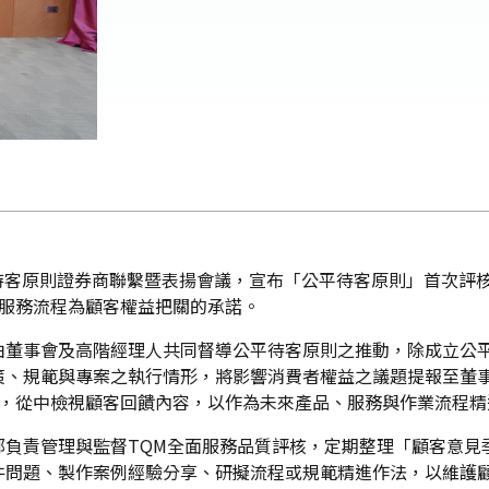
公平待客原則證券商聯繫暨表揚會議，宣布「公平待客原則」首次評
視服務流程為顧客權益把關的承諾。
由董事會及高階經理人共同督導公平待客原則之推動，除成立公
策、規範與專案之執行情形，將影響消費者權益之議題提報至董
制，從中檢視顧客回饋內容，以作為未來產品、服務與作業流程
部負責管理與監督TQM全面服務品質評核，定期整理「顧客意見
件問題、製作案例經驗分享、研擬流程或規範精進作法，以維護