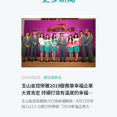
2019/08/26
喜悅與榮光
玉山金控榮獲2019服務業幸福企業
大賞肯定 持續打造有溫度的幸福職
場
玉山金控長期致力打造幸福職場，8月23日參
加1111人力銀行所舉辦「2019幸福企業大賞
服務業」頒獎典禮，本次針對超過7,000名