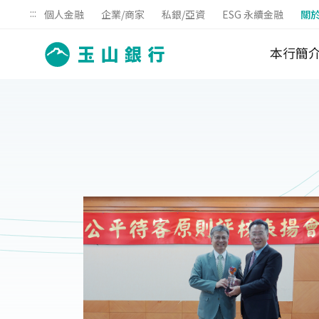
:::
個人金融
企業/商家
私銀/亞資
ESG 永續金融
關
本行簡