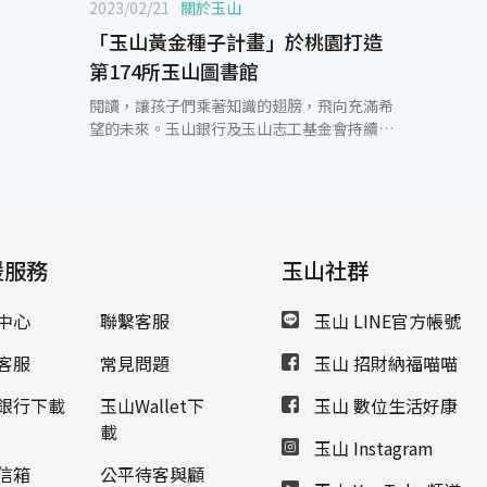
2023/02/21
關於玉山
「玉山黃金種子計畫」於桃園打造
第174所玉山圖書館
閱讀，讓孩子們乘著知識的翅膀，飛向充滿希
望的未來。玉山銀行及玉山志工基金會持續協
助資源相對缺乏的小學改善閱讀環境，「玉山
黃金種子計畫」於今(21)日在桃園市蘆竹區新
興國小啟用全國第174所玉山圖書館，典禮由
玉山室內樂團悠揚的樂音揭開序幕，新興國小
學生們以歡樂的舞蹈展現喜悅與活力，伴隨現
援服務
場的貴賓及志工們參與，一同迎接嶄新的玉山
玉山社群
圖書館。 桃園市教育局局長劉仲成表示，感謝
玉山志工基金會以行動協助學校推廣教育，是
中心
聯繫客服
玉山 LINE官方帳號
企業回饋社會的最佳典範，因為玉山銀行、玉
山志工基金會及世界卡貴賓支持，拋磚引玉注
客服
常見問題
玉山 招財納福喵喵
入更多社會的力量共襄盛舉。「你今天閱讀了
嗎？」閱讀不只豐富視野，每半年閱讀30本
銀行下載
玉山Wallet下
玉山 數位生活好康
書，可以讓自己從零到半專業到精熟專業，成
載
玉山 Instagram
為一個領域的專家，勉勵小朋友、大朋友可以
盡情徜徉書海、勤學樂學。桃園市也積極協助
信箱
公平待客與顧