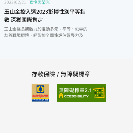
2023/02/21
喜悅與榮光
玉山金控入選2023彭博性別平等指
數 深獲國際肯定
玉山金控長期致力於推動多元、平等、包容的
友善職場環境，經彭博全面性評估領導力及人
才培養、薪酬平等及性別同工同酬、包容性文
化、性騷擾防治政策及品牌形象等五大面向、
共70項指標後，入選2023年彭博性別平等指
數(Bloomberg Gender Equality Index,
GEI)，展現玉山在落實性別平等及實踐性別平
等政策深獲國際肯定。 玉山金控人資長王志成
存款保險 / 無障礙標章
表示，玉山以實際行動響應聯合國永續發展目
標SDG5「實現性別平等，並賦予女性權
力」，長期致力於建立多元、平等、包容的環
境，並提供保障勞動人權、創造友善與幸福的
工作場域，同時將性別平等列入具體目標，明
確訂定鼓勵晉用女性擔任管理職、提升女性主
管比例等策略方向，以實踐成為世界一等的企
業公民的願景。 人才是先行指標，也是關鍵指
標，玉山認為同仁是企業最重要的資產，重視