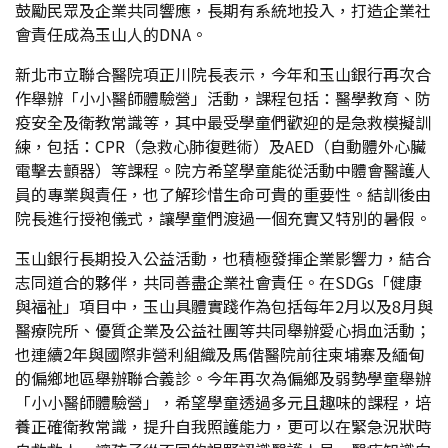
鼓勵民眾及企業共同響應，長期有系統地投入，打造企業社
會責任成為玉山人的DNA。
新北市立聯合醫院項正川院長表示，今年和玉山銀行再次合
作舉辦「小小醫師體驗營」活動，課程包括：醫學教育、防
疫安全及衛教常識等，其中最受學童們歡迎的是急救模擬訓
練，包括：CPR（急救心肺復甦術）及AED（自動體外心臟
電擊去顫器）等課程。院方希望學童能從活動中體會醫護人
員的專業與責任，也了解珍惜生命可貴的重要性。結訓後由
院長進行授袍儀式，讓學童們渡過一個充實又特別的暑假。
玉山銀行長期投入公益活動，也積極發揮企業影響力，結合
志同道合的夥伴，共同善盡企業社會責任。在SDGs「健康
與福祉」項目中，玉山具體實踐作為包括每年2月以及8月與
醫療院所、優質企業及公益社團等共同舉辦愛心捐血活動；
也連續2年與國際非營利組織及馬偕醫院前往柬埔寨及緬甸
的偏鄉地區舉辦聯合義診。今年再次為偏鄉及弱勢學童舉辦
「小小醫師體驗營」，希望學童透過多元且趣味的課程，培
養正確衛教常識，提升自我照護能力，更可以在緊急況狀時