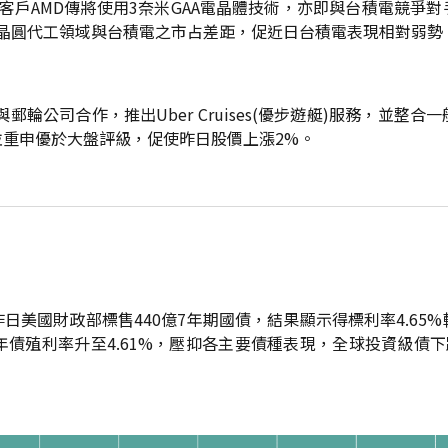
客戶AMD傳將使用3奈米GAA電晶體技術，亦即與台積電競爭
晶圓代工領域與台積電之市占差距，促近日台積電表現相對弱勢
郵輪公司合作，推出Uber Cruises(優步遊艇)服務，並
並重申優於大盤評級，促使昨日股價上漲2%。
美國財政部標售440億7年期國債，結果顯示得標利率4.65%較
債殖利率升至4.61%，壓抑各主要債種表現，全球投資級債下跌0