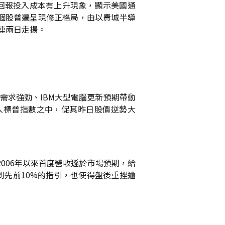
回報投入成本有上升現象，顯示美國通
個股普遍呈現修正格局，由以費城半導
連兩日走揚。
服器需求強勁、IBM大型電腦更新預期帶動
納入標普指數之中，促其昨日股價逆勢大
為2006年以來首度營收遜於市場預期，給
到先前10%的指引，也使得盤後重挫逾