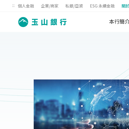
:::
個人金融
企業/商家
私銀/亞資
ESG 永續金融
關
本行簡