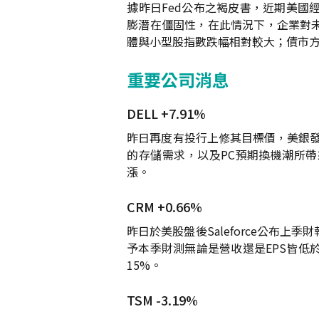
據昨日Fed公布之褐皮書，近期美
膨潛在僵固性，在此情況下，企業對
體與小型股指數跌幅相對較大；債市方
重要公司消息
DELL +7.91%
昨日再度有投行上修其目標價，美銀發布報
的存儲需求，以及PC預期換機潮所帶
漲。
CRM +0.66%
昨日於美股盤後Saleforce公布上
予本季財測無論是營收還是EPS皆低
15%。
TSM -3.19%