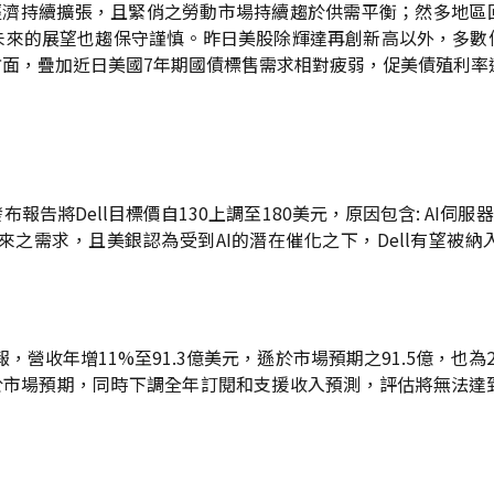
國經濟持續擴張，且緊俏之勞動市場持續趨於供需平衡；然多地區
未來的展望也趨保守謹慎。昨日美股除輝達再創新高以外，多數
面，疊加近日美國7年期國債標售需求相對疲弱，促美債殖利率
告將Dell目標價自130上調至180美元，原因包含: AI伺
來之需求，且美銀認為受到AI的潛在催化之下，Dell有望被
季財報，營收年增11%至91.3億美元，遜於市場預期之91.5億，也
於市場預期，同時下調全年訂閱和支援收入預測，評估將無法達