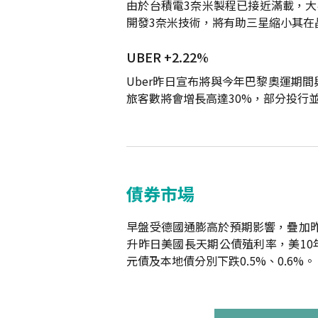
由於台積電3奈米製程已接近滿載，大
開發3奈米技術，將有助三星縮小其在
UBER +2.22%
Uber昨日宣布將與今年巴黎奧運期間與
旅客數將會增長高達30%，部分投行
債券市場
早盤受德國通膨高於預期影響，疊加昨日
升昨日美國長天期公債殖利率，美10年
元債及本地債分別下跌0.5%、0.6%。