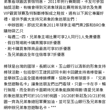
弟象看球飯店食宿特惠， 2011年例行賽期間，卡友可參加
抽獎活動，有機會得到兄弟象球員比賽用簽名球衣及免費
VIP觀賞球賽及特製斷棒製成之鞋拔，遇有以下其它專屬好
禮，提供予廣大支持兄弟象的象迷朋友們：
．申辦首刷，即送兄弟象2011年球季主場門票2張和BRO象
購物袋乙只
．每週二~四，兄弟象主場比賽可享2人同行1人免費優惠
．假日現場刷卡購票獨享8折優惠
．刷卡購買象隊商品最高可享85折優惠
．及兄弟飯店全年住宿尊享7折優惠
棒球是台灣的國球，長期以來，玉山銀行以清新的形象支持
棒球活動，包括發行王建民認同卡刷卡回饋支持青棒發展，
並舉辦玉山盃全國青棒錦標賽，協助孕育棒球選手，「兄弟
象悠遊聯名卡」讓象迷朋友們出門看球，只要一卡在手，暢
行無阻，而全新的卡面期待兄弟象能旗開得勝!喜愛兄弟象
的象迷朋友們可於10/19於桃園、10/20於新莊及10/21於桃
園一齊為兄弟象總冠軍賽加油，並可至玉山銀行及兄弟象官
網申辦兄弟象悠遊聯名卡。***