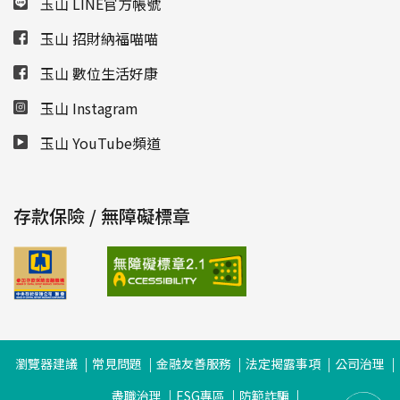
玉山 LINE官方帳號
玉山 招財納福喵喵
玉山 數位生活好康
玉山 Instagram
玉山 YouTube頻道
存款保險 / 無障礙標章
瀏覽器建議
常見問題
金融友善服務
法定揭露事項
公司治理
盡職治理
ESG專區
防範詐騙