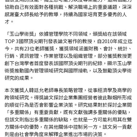
協助自己有效面對各種挑戰、解決職場上的重要議題，深深
感謝臺大師長給予的教導，持續為國家培育更多優秀的人
才。
「玉山學術獎」依據管理學院不同領域，頒獎給在該領域
TOP 3國際頂尖期刊發表論文著作的教授，自2010年成立迄
今，共有23位老師獲獎，獲獎領域涵蓋財務、會計、統計、
行銷、資訊管理、作業管理以及組織管理，部分獲獎教授更
創下台灣學者首度發表該國際頂尖期刊的紀錄，顯示玉山學
術奬推動國內管理領域研究與國際接軌，以及鼓勵頂尖學術
研究的成果。
本次獲獎人韓廷允老師專長策略管理，從事經濟學及商學的
跨領域研究。得獎論文探討企業集團經營者彼此聯姻所形成
的順從行為是否會影響企業決策。研究結果對於探討企業間
「多重關係」有重要貢獻，既有文獻強調多重關係的優點，
但該文則指出多重關係的缺點，也就是一方可能利用其在雙
方關係中的優勢，在其他關係中控制另一方。該文另一貢獻
則是由社會學角度來解釋企業進出市場的決策。