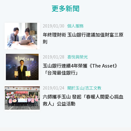
更多新聞
2019/01/30
個人服務
年終理財術 玉山銀行建議加值財富三原
則
2019/01/28
喜悅與榮光
玉山銀行連續4年榮獲《The Asset》
「台灣最佳銀行」
2019/01/24
關於玉山
/
志工文教
六師攜手玉山 發起「春暖人間愛心捐血
救人」公益活動