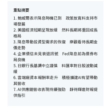
重點摘要
1. 鮑威爾表示降息時機已到 政策放寬料支持市
場發展
2. 美國經濟短期呈現放緩 然料長期將重回成長
格局
3. 降息帶動投資型需求的恢復 樂觀看待長期金
價走勢
4. 企業債信未見衰退訊號 Fed降息前為債券布
局良機
5. 日銀行長基調中立謹慎 料匯率對日股波動減
緩
6. 雲端廠資本報酬率走升 積極擴建AI有望帶動
其營收
7. AI供應鏈營收表現持續強勁 靜待輝達財報提
供指引