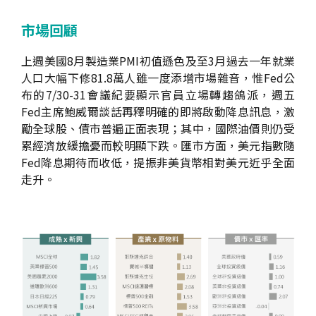
市場回顧
上週美國8月製造業PMI初值遜色及至3月過去一年就業
人口大幅下修81.8萬人雖一度添增市場雜音，惟Fed公
布的7/30-31會議紀要顯示官員立場轉趨鴿派，週五
Fed主席鮑威爾談話再釋明確的即將啟動降息訊息，激
勵全球股、債市普遍正面表現；其中，國際油價則仍受
累經濟放緩擔憂而較明顯下跌。匯市方面，美元指數隨
Fed降息期待而收低，提振非美貨幣相對美元近乎全面
走升。