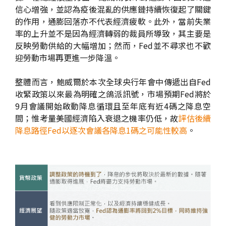
信心增強，並認為疫後混亂的供應鏈持續恢復起了關鍵
的作用，通膨回落亦不代表經濟疲軟。此外，當前失業
率的上升並不是因為經濟轉弱的裁員所導致，其主要是
反映勞動供給的大幅增加；然而，Fed並不尋求也不歡
迎勞動市場再更進一步降溫。
整體而言，鮑威爾於本次全球央行年會中傳遞出自Fed
收緊政策以來最為明確之鴿派訊號，市場預期Fed將於
9月會議開始啟動降息循環且至年底有近4碼之降息空
間；惟考量美國經濟陷入衰退之機率仍低，故
評估後續
降息路徑Fed以逐次會議各降息1碼之可能性較高
。