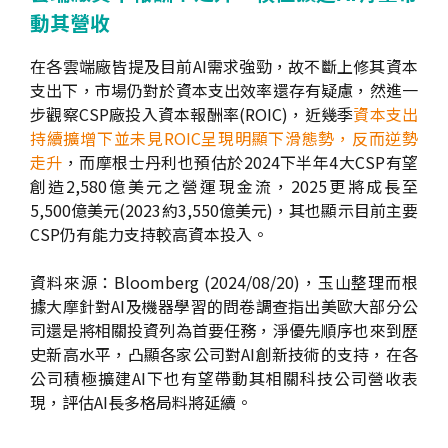
動其營收
在各雲端廠皆提及目前AI需求強勁，故不斷上修其資本
支出下，市場仍對於資本支出效率還存有疑慮，然進一
步觀察CSP廠投入資本報酬率(ROIC)，近幾季
資本支出
持續擴增下並未見ROIC呈現明顯下滑態勢，反而逆勢
走升
，而摩根士丹利也預估於2024下半年4大CSP有望
創造2,580億美元之營運現金流，2025更將成長至
5,500億美元(2023約3,550億美元)，其也顯示目前主要
CSP仍有能力支持較高資本投入。
資料來源：Bloomberg (2024/08/20)，玉山整理而根
據大摩針對AI及機器學習的問卷調查指出美歐大部分公
司還是將相關投資列為首要任務，淨優先順序也來到歷
史新高水平，凸顯各家公司對AI創新技術的支持，在各
公司積極擴建AI下也有望帶動其相關科技公司營收表
現，評估AI長多格局料將延續。