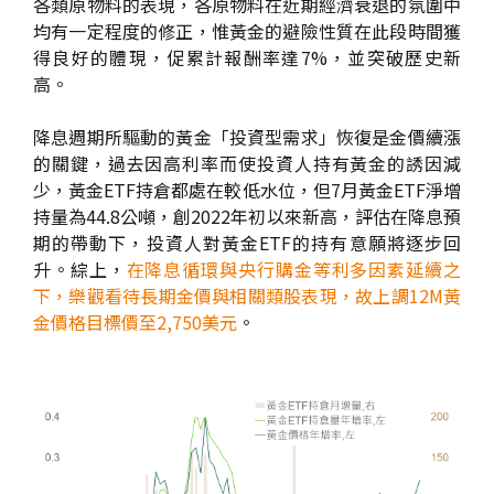
各類原物料的表現，各原物料在近期經濟衰退的氛圍中
均有一定程度的修正，惟黃金的避險性質在此段時間獲
得良好的體現，促累計報酬率達7%，並突破歷史新
高。
降息週期所驅動的黃金「投資型需求」恢復是金價續漲
的關鍵，過去因高利率而使投資人持有黃金的誘因減
少，黃金ETF持倉都處在較低水位，但7月黃金ETF淨增
持量為44.8公噸，創2022年初以來新高，評估在降息預
期的帶動下，投資人對黃金ETF的持有意願將逐步回
升。綜上，
在降息循環與央行購金等利多因素延續之
下，樂觀看待長期金價與相關類股表現，故上調12M黃
金價格目標價至2,750美元
。