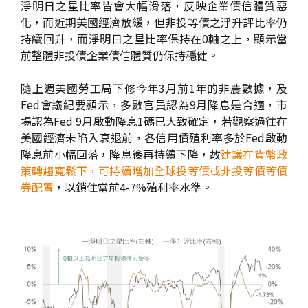
淨明日之星比率皆會大幅滑落，反映企業債信體質惡
化，而近期美國經濟放緩，但非投等債之淨升評比率仍
持續回升，而淨明日之星比率保持在0軸之上，顯示當
前整體非投債企業債信體質仍保持穩健。
隨上週美國勞工局下修今年3月前1年的非農數據，及
Fed會議紀要顯示，多數官員認為9月降息是合適，市
場認為Fed 9月啟動降息1碼已大致確定，若觀察過往在
美國經濟未陷入衰退前，各信用債殖利率多於Fed啟動
降息前小幅回落，降息後再持續下降，故
建議在貨幣政
策轉趨寬鬆下，可持續增加全球投等債或非投等債等債
券配置
，以鎖住當前4-7%殖利率水準。