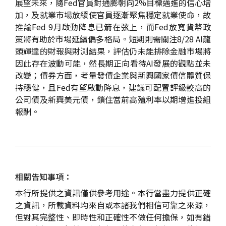
展望未來，隨Fed官員對通膨朝向2%目標邁進的信心增
加，及就業市場放緩使官員逐漸聚焦穩定就業使命，故
推論Fed 9月啟動降息已箭在弦上，而Fed放寬貨幣政
策將有助於市場延續偏多格局。短期則需關注8/28 AI龍
頭輝達的財報與財測結果，評估仍未能排除金融市場將
因此存在波動可能，然長期正向看待AI發展的觀點並未
改變；債券方面，考量發債企業與新興國家債信體質保
持穩健，且Fed有望啟動降息，建議可配置評級較高的
公司債及新興美元債，鎖住當前高殖利率以期增進投組
報酬。
相關告知事項：
本行所提供之資訊僅供參考用途。本行當盡力提供正確
之資訊，所載資料均來自或本諸我們相信可靠之來源，
但對其完整性、即時性和正確性不做任何擔保，如有錯