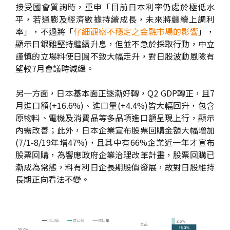
接受國會質詢時，重申「目前日本利率仍處於極低水
平，若通膨及經濟數據持續成長，未來將繼續上調利
率」，不過將「
仔細觀察不穩定之金融市場的影響
」，
顯示日銀雖堅持繼續升息，但並不急於採取行動，中立
謹慎的立場料使日圓不致大幅走升，對日股波動風險有
望較7月會議時減緩。
另一方面，日本基本面正逐漸好轉，Q2 GDP轉正，且7
月進口額(+16.6%)、進口量(+4.4%)皆大幅回升，包含
原物料、電機及消費品等多品項進口額呈現上行，顯示
內需改善；此外，日本企業宣布股票回購金額大幅增加
(7/1-8/19年增47%)，且其中有66%企業近一年才宣布
股票回購，為響應政府企業治理改革計畫，股票回購已
漸成為常態，料有利日企長期股價發展，故對日股維持
長期正向看法不變。