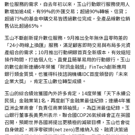
數位服務的需求，自去年初以來，玉山行動銀行服務使用人
數增加逾4成，有99%的外匯交易；超過90%轉帳、信貸；
超過75%的基金申購交易皆透過數位完成，全產品線數位銷
售佔比超過65%。
玉山不斷創新提升數位服務，9月推出全年無休且零時差的
「24小時線上換匯」服務，滿足顧客即時交易與布局多元資
產組合的需求；10月推出行動網銀首頁全新版本，有效縮短
操作時間，打造個人化、直覺且簡單易用的行動銀行。玉山
的數位創新連續6年榮獲「財訊金融獎」FinTech創新應用
銀行類金質獎，也獲得科技諮詢機構IDC首度頒發的「未來
企業大獎」，肯定玉山數位轉型成績。
玉山的綜合績效獲國內外許多肯定，14度榮獲「天下永續公
民獎」金融業第1名，再度創下金融業最佳紀錄；連續4年獲
亞洲企業商會「負責任商業領袖獎」，為亞洲最佳紀錄。玉
山銀行董事長黃男州表示，聯合國COP26氣候峰會正在英國
召開，預期世界各國將提出更積極的減碳目標，玉山也會從
自身做起，將淨零碳排(net zero)思維納入投、融資決策過