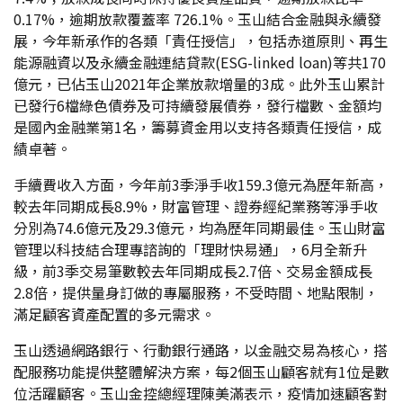
0.17%，逾期放款覆蓋率 726.1%。玉山結合金融與永續發
展，今年新承作的各類「責任授信」，包括赤道原則、再生
能源融資以及永續金融連結貸款(ESG-linked loan)等共170
億元，已佔玉山2021年企業放款增量的3成。此外玉山累計
已發行6檔綠色債券及可持續發展債券，發行檔數、金額均
是國內金融業第1名，籌募資金用以支持各類責任授信，成
績卓著。
手續費收入方面，今年前3季淨手收159.3億元為歷年新高，
較去年同期成長8.9%，財富管理、證券經紀業務等淨手收
分別為74.6億元及29.3億元，均為歷年同期最佳。玉山財富
管理以科技結合理專諮詢的「理財快易通」，6月全新升
級，前3季交易筆數較去年同期成長2.7倍、交易金額成長
2.8倍，提供量身訂做的專屬服務，不受時間、地點限制，
滿足顧客資產配置的多元需求。
玉山透過網路銀行、行動銀行通路，以金融交易為核心，搭
配服務功能提供整體解決方案，每2個玉山顧客就有1位是數
位活躍顧客。玉山金控總經理陳美滿表示，疫情加速顧客對