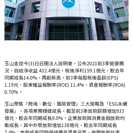
玉山金控今(3)日召開法人說明會，公布2021前3季營運概
況，自結淨收益 432.4億元，稅後淨利159.1億元，較去年
同期成長14.0%，再創新高。前3季每股稅後盈餘(EPS)
1.19元、股東權益報酬率(ROE) 11.4%、資產報酬率(ROA)
0.70%。
玉山聚焦「跨境、數位、風險管理」三大策略及「ESG永續
發展」，各項業務穩健成長，截至前3季放款餘額增加933
億元，較去年同期成長9.0%，企業放款與消費金融放款均
衡成長，其中外幣放款增加138億元，較去年同期成長
7.4%；放款成長同時保持優良資產品質，逾期放款比率