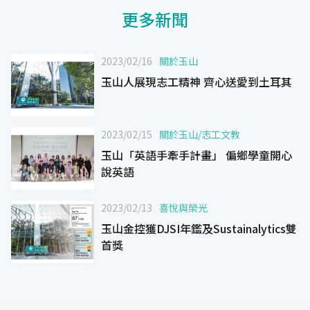
更多新聞
2023/02/16
關於玉山
玉山人展現志工精神 齊心送愛到土耳其
2023/02/15
關於玉山
/
志工文教
玉山「英語手牽手計畫」 偏鄉學童開心
說英語
2023/02/13
喜悅與榮光
玉山金控獲DJSI年鑑及Sustainalytics雙
首獎