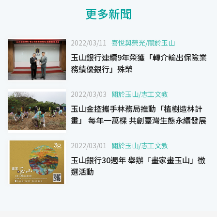
更多新聞
2022/03/11
喜悅與榮光
/
關於玉山
玉山銀行連續9年榮獲「轉介輸出保險業
務績優銀行」殊榮
2022/03/03
關於玉山
/
志工文教
玉山金控攜手林務局推動「植樹造林計
畫」 每年一萬棵 共創臺灣生態永續發展
2022/03/01
關於玉山
/
志工文教
玉山銀行30週年 舉辦「畫家畫玉山」徵
選活動