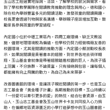
玉山志工經過實地探詢、洽談、了解學校的狀況與需求，看
到了學校教學團隊在閱讀教育推動的理念與用心，德和國小
除在校內舉辦豐富多元的閱讀活動，激發孩童的閱讀興趣，
校長更會透過刊物與家長溝通、舉辦親子座談增加互動，鼓
勵家長參與孩童的學習過程。
內定國小位於中壢工業區內，四周工廠環繞、缺乏文教設
施，儘管地理環境較為偏遠，但學校仍努力經營精緻友善的
校園環境，尤其是閱讀的推動方面。內定國小蔡澍勳校長表
示，如果說閱讀是乘著書本的翅膀，到世界各地去徜徉翱
翔，玉山基金會就像是帶著翅膀踏進校園的巨人，為孩子插
上羽翼，不分族群、不論貧富，只有接納與包容，讓每個人
都能擁有向上飛騰的動力，為自己為未來築夢。
改善圖書館的環境，是讓孩子親近閱讀的第一步，也是玉山
志工基金會「黃金種子計畫」長期推動的目標。玉山持續以
「一份愛可以牽引更多的愛」的熱忱，結合社會資源，由玉
山人、玉山志工基金會及玉山世界卡卡友共同投入心力捐
助，在偏鄉地區資源匱乏的小學打造夢想中的玉山圖書館。