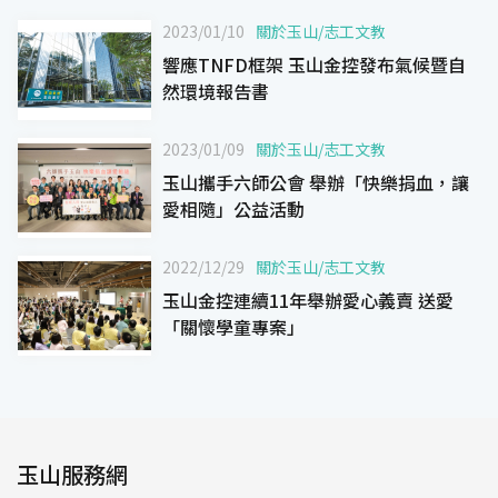
2023/01/10
關於玉山
/
志工文教
響應TNFD框架 玉山金控發布氣候暨自
然環境報告書
2023/01/09
關於玉山
/
志工文教
玉山攜手六師公會 舉辦「快樂捐血，讓
愛相隨」公益活動
2022/12/29
關於玉山
/
志工文教
玉山金控連續11年舉辦愛心義賣 送愛
「關懷學童專案」
玉山服務網